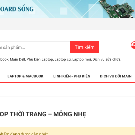
Tìm kiếm
cbook
,
Main Dell
,
Phụ kiện Laptop
,
Laptop cũ
,
Laptop mới
,
Dịch vụ sửa chữa
,
LAPTOP & MACBOOK
LINH KIỆN - PHỤ KIỆN
DỊCH VỤ ĐỔI MAIN
OP THỜI TRANG – MỎNG NHẸ
phẩm đang được cập nhật.