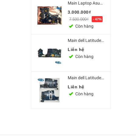
Main Laptop Asus GL552 GL552V CPU i5/i7 6th GL5...
3.000.000₫
7.500.000₫
- 47%
Còn hàng
Main dell Latitude E5580 i7 7820HQ LA-E151P
Liên hệ
Còn hàng
Main dell Latitude 3490 3590 intel Core i7-8550U
Liên hệ
Còn hàng