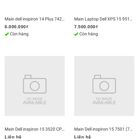
Main dell inspiron 14 Plus 7420 SRLCY / i5-12500H / Ram 8GB 213227-1
Main Laptop Dell XPS 15 9510, Presicion 5560, M5560 LA-K411P | DDR4 Bo mạch chủ Zin [Chính Hãng]
6.000.000₫
7.500.000₫
Còn hàng
Còn hàng
Main Dell inspiron 15 3520 CPU i5-1350U
Main Dell inspiron 15 7501 (7501-X3MRY1) i7-10750H GTX 1650Ti, 19711-1
Liên hệ
Liên hệ