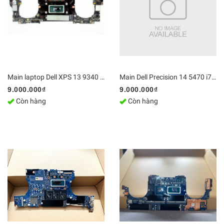
Main laptop Dell XPS 13 9340 / LA-L723P | DDR5 Bo mạch chủ Zin [Chính Hãng]
Main Dell Precision 14 5470 i7-12800H RAM 32GB NVIDIA RTX A1000 CN-08DX30 LA-L621P | Bo mạch chủ Zin, Chính Hãng
9.000.000₫
9.000.000₫
Còn hàng
Còn hàng