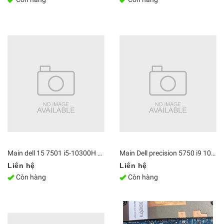
Main dell 15 7501 i5-10300H CPU 8GBCN-041C82 19804-1
Main Dell precision 5750 i9 10855H RTX 3000 18836-1, Wistron Stradale CML-H 18835
Liên hệ
Liên hệ
Còn hàng
Còn hàng