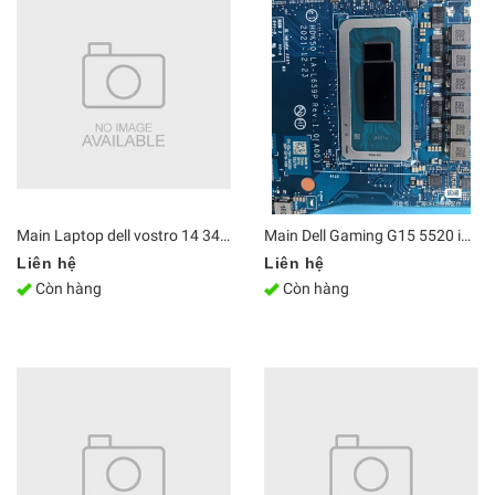
Main Laptop dell vostro 14 3430 / 15 3530 i7-1355U LA-M366P / LA-M367P / LA-M368P | Bo mạch chủ Zin [Chính Hãng]
Main Dell Gaming G15 5520 i7-12700H RTX 3060 LA-L659P | DDR5 Bo mạch chủ Zin [Chính Hãng]
Liên hệ
Liên hệ
Còn hàng
Còn hàng