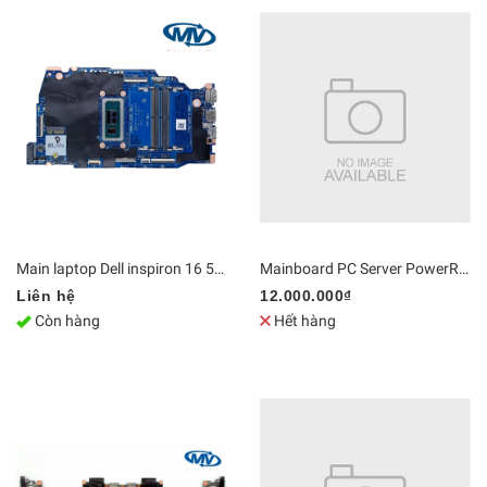
Main laptop Dell inspiron 16 5640 Core 7 150U LA-N562P / LA-N563P | DDR5 Bo mạch chủ Zin [Chính Hãng]
Mainboard PC Server PowerRdge T440 hỗ trợ CPU kép LGA3647, 16 khe cắm RAM | DDR4 Bo mạch chủ Zin [Chính Hãng]
Liên hệ
12.000.000₫
Còn hàng
Hết hàng