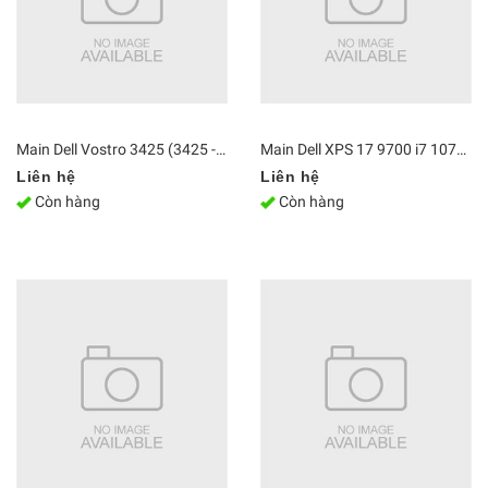
Main Dell Vostro 3425 (3425 - V4R35425U100W1) Ryzen 3 5425U
Main Dell XPS 17 9700 i7 10750H GTX1650Ti CMLH C31KJ 18838-1
Liên hệ
Liên hệ
Còn hàng
Còn hàng