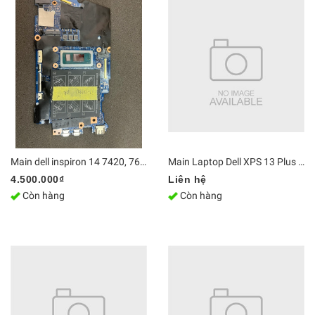
Main dell inspiron 14 7420, 7620 2-in-1 T7420, i5-1235U, 213103-1, 213102-1
Main Laptop Dell XPS 13 Plus 9320 CPU i7 1370 / 1380P ram32Gb LA-L071P | DDR5 Mainboard Zin [Chính Hãng]
4.500.000₫
Liên hệ
Còn hàng
Còn hàng