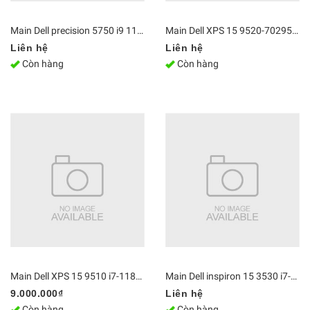
Main Dell precision 5750 i9 11850H RTX 3000 18836-1, Wistron Stradale CML-H 18835
Main Dell XPS 15 9520-70295790 i9-12900HK
Liên hệ
Liên hệ
Còn hàng
Còn hàng
Main Dell XPS 15 9510 i7-11800H RTX 3050Ti 4GB
Main Dell inspiron 15 3530 i7-1355U
9.000.000₫
Liên hệ
Còn hàng
Còn hàng