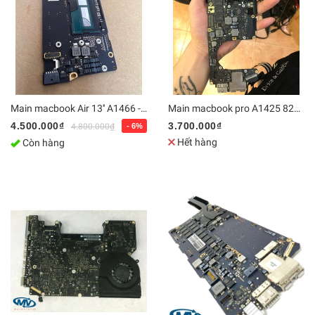
Main macbook Air 13'' A1466 - 820-00165-A , 820-3437-B
Main macbook pro A1425 820-3462-A
4.500.000₫
3.700.000₫
4.800.000₫
- 6%
Hết hàng
Còn hàng