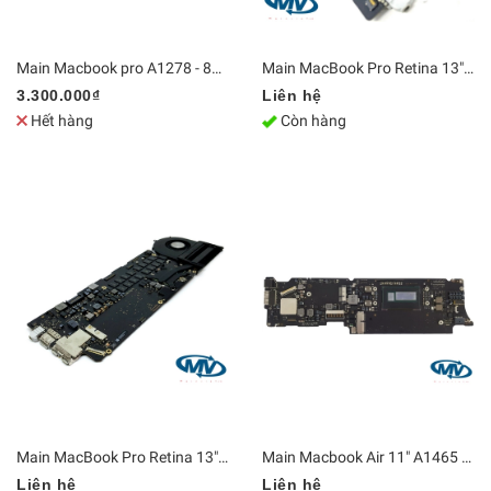
Main Macbook pro A1278 - 820-2936-A / 820-2936-B
Main MacBook Pro Retina 13" A1502 2014 i5 820-3536-A
3.300.000₫
Liên hệ
Hết hàng
Còn hàng
Main MacBook Pro Retina 13" A1502 2013 i5 820-3536-A
Main Macbook Air 11" A1465 2012 MD223LL/A 820-3208-A
Liên hệ
Liên hệ