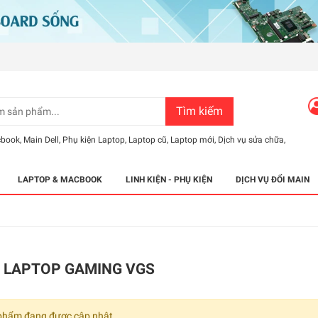
Tìm kiếm
cbook
,
Main Dell
,
Phụ kiện Laptop
,
Laptop cũ
,
Laptop mới
,
Dịch vụ sửa chữa
,
LAPTOP & MACBOOK
LINH KIỆN - PHỤ KIỆN
DỊCH VỤ ĐỔI MAIN
 LAPTOP GAMING VGS
phẩm đang được cập nhật.