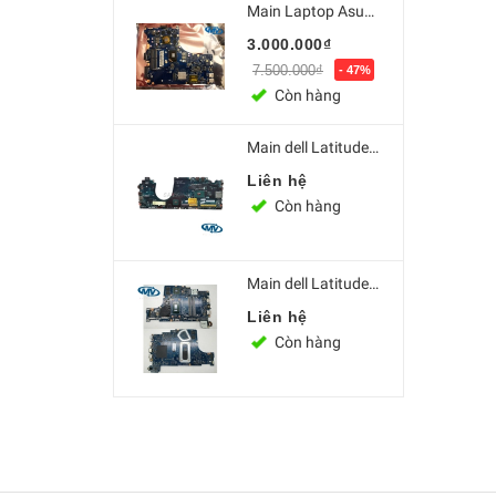
Main Laptop Asus GL552 GL552V CPU i5/i7 6th GL5...
3.000.000₫
7.500.000₫
- 47%
Còn hàng
Main dell Latitude E5580 i7 7820HQ LA-E151P
Liên hệ
Còn hàng
Main dell Latitude 3490 3590 intel Core i7-8550U
Liên hệ
Còn hàng