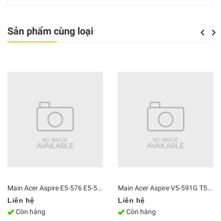
Sản phẩm cùng loại
Previou
Next
Main Acer Aspire E5-576 E5-576G i5-8250 DAZAARMB6E0
Main Acer Aspire V5-591G T5000 i5 6300HQ DA0ZRYMB8G0 GTX 950M
Liên hệ
Liên hệ
Còn hàng
Còn hàng