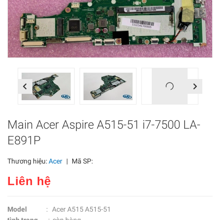
Previous
Next
Main Acer Aspire A515-51 i7-7500 LA-
E891P
Thương hiệu:
Acer
|
Mã SP:
Liên hệ
Model
: Acer A515 A515-51