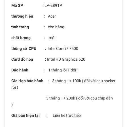
Mã SP :
LA-E891P
thương hiệu :
Acer
tình trạng :
còn hàng
chất lượng :
mới
thông số CPU :
Intel Core i7 7500
Card đồ hoạ :
Intel HD Graphics 620
Bảo hành :
1 tháng lỗi 1 đổi 1
Gia Hạn bảo hành :
3 tháng : + 100k ( đổi với cpu socket
rời )
3 tháng : + 200k ( đối với cpu chíp dán
)
Giá bán hiện tại :
Liên hệ trực tiếp