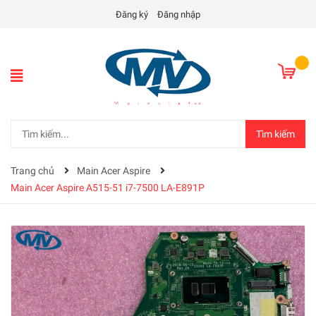
Đăng ký
Đăng nhập
Tìm kiếm
Trang chủ
Main Acer Aspire
Main Acer Aspire A515-51 i7-7500 LA-E891P