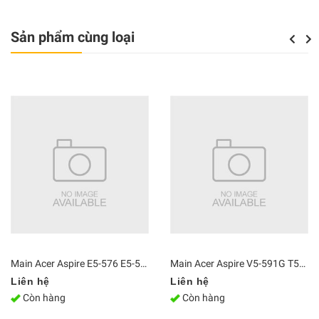
Sản phẩm cùng loại
Previou
Next
Main Acer Aspire E5-576 E5-576G i5-8250 DAZAARMB6E0
Main Acer Aspire V5-591G T5000 i5 6300HQ DA0ZRYMB8G0 GTX 950M
Liên hệ
Liên hệ
Còn hàng
Còn hàng