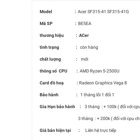
Model :
Acer SF315-41 SF315-41G
Mã SP :
BE5EA
thương hiệu : ACer
tình trạng :
còn hàng
chất lượng :
mới
thông số CPU :
AMD Ryzen 5-2500U
Card đồ hoạ :
Radeon Graphics Vega 8
Bảo hành :
1 tháng lỗi 1 đổi 1
Gia Hạn bảo hành :
3 tháng : + 100k ( đổi với cp
3 tháng : + 200k ( đối với cpu chíp
Giá bán hiện tại :
Liên hệ trực tiếp