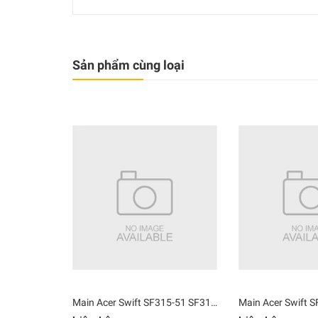
Sản phẩm cùng loại
Main Acer Swift SF315-51 SF315-51G i5-7200U PEGATRON BE5EA