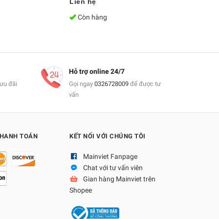
Liên hệ
3.700.000
Còn hàng
Còn hàn
Hỗ trợ online 24/7
ưu đãi
Gọi ngay
0326728009
để được tư
vấn
THANH TOÁN
KẾT NỐI VỚI CHÚNG TÔI
Mainviet Fanpage
Chat với tư vấn viên
Gian hàng Mainviet trên
Shopee