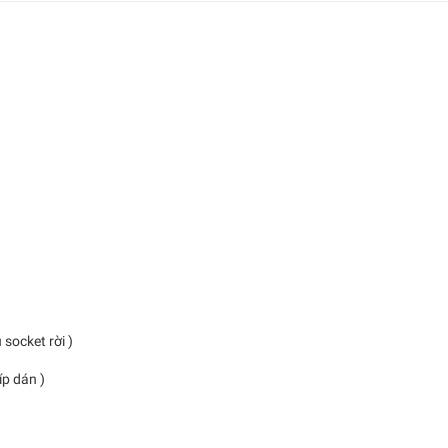
u socket rời )
 dán )