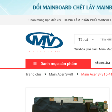
Chào mứng bạn đến với : TRUNG TÂM PHÂN PHỐI MAINVIET
Tất cả
Từ khóa phổ biến:
Main Ma
...
Danh mục sản phẩm
SẢN PHẨM
Trang chủ
Main Acer Swift
Main Acer SF315-4