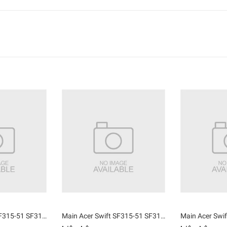
Main Acer Swift SF315-51 SF315-51G i7-8550U 8GB PEGATRON BE5EA
Main Acer Swift SF315-51 SF315-51G i5-7200U Ram 8GB MX150 2GB PEGATRON BE5EA