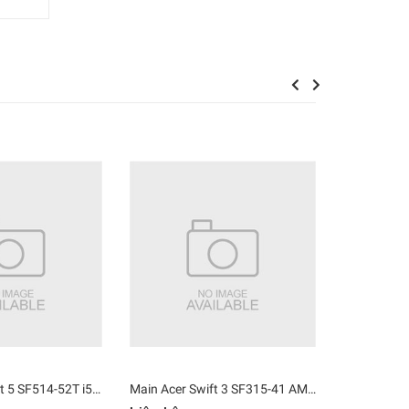
Previous
Next
Main Acer Swift 5 SF514-52T i5 8250U Ram 8GB N17W3 17809-1M
Main Acer Swift 3 SF315-41 AMD Ryzen 3-2200U Ram 8GB BK5EA