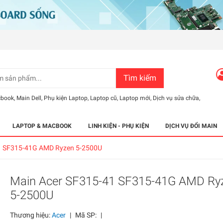
Tìm kiếm
cbook
,
Main Dell
,
Phụ kiện Laptop
,
Laptop cũ
,
Laptop mới
,
Dịch vụ sửa chữa
,
LAPTOP & MACBOOK
LINH KIỆN - PHỤ KIỆN
DỊCH VỤ ĐỔI MAIN
1 SF315-41G AMD Ryzen 5-2500U
Main Acer SF315-41 SF315-41G AMD Ry
5-2500U
Thương hiệu:
Acer
|
Mã SP:
|