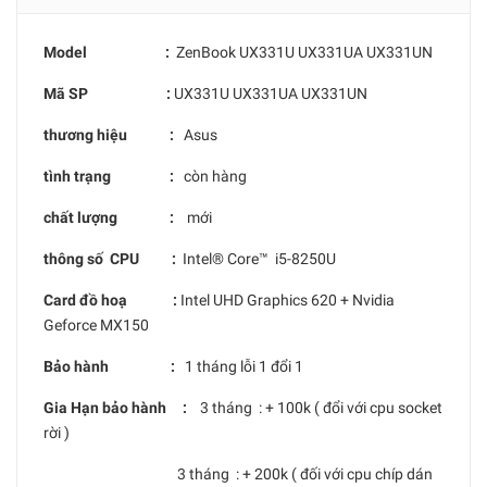
Model :
ZenBook UX331U UX331UA UX331UN
Mã SP :
UX331U UX331UA UX331UN
thương hiệu :
Asus
tình trạng :
còn hàng
chất lượng :
mới
thông số CPU :
Intel® Core™ i5-8250U
Card đồ hoạ :
Intel UHD Graphics 620 + Nvidia
Geforce MX150
Bảo hành :
1 tháng lỗi 1 đổi 1
Gia Hạn bảo hành :
3 tháng : + 100k ( đổi với cpu socket
rời )
3 tháng : + 200k ( đối với cpu chíp dán