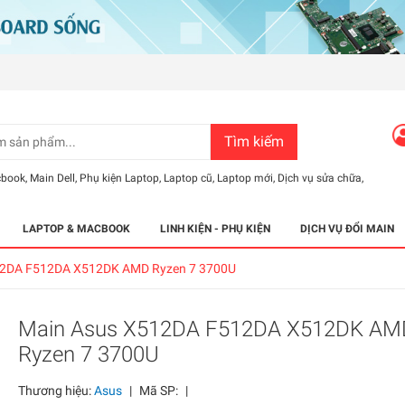
Tìm kiếm
cbook
,
Main Dell
,
Phụ kiện Laptop
,
Laptop cũ
,
Laptop mới
,
Dịch vụ sửa chữa
,
LAPTOP & MACBOOK
LINH KIỆN - PHỤ KIỆN
DỊCH VỤ ĐỔI MAIN
12DA F512DA X512DK AMD Ryzen 7 3700U
Main Asus X512DA F512DA X512DK AM
Ryzen 7 3700U
Thương hiệu:
Asus
|
Mã SP:
|