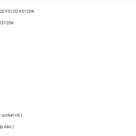
2D F512D X512DK
X512DK
u socket rời )
 dán )