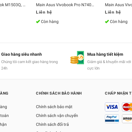
Main Asus Vivobook M1503Q, M1403QA-LY022W AMD Ryzen 5 5600H ( M1603Q ) | DDR4 Bo mạch chủ Zin [Chính Hãng]
Main Asus Vivobook Pro N7401ZE-M9028W i7 12700H
Liên hệ
Liên hệ
Còn hàng
Còn hàng
Giao hàng siêu nhanh
Mua hàng tiết kiệm
Chúng tôi cam kết giao hàng trong
Giảm giá & khuyến mãi với 
24h
cực lớn
HÀNG
CHÍNH SÁCH BẢO HÀNH
CHẤP NHẬN 
hàng
Chính sách bảo mật
 toán
Chính sách vận chuyển
nhận
Chính sách đổi trả