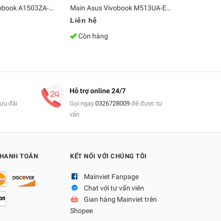
Main Asus Vivobook A1503ZA-L1139W i5 12500H Ram 8GB
Main Asus Vivobook M513UA-EJ704W AMD R7 5700U Ram 8GB
Liên hệ
Liên hệ
Còn hàng
Còn hàn
Hỗ trợ online 24/7
ưu đãi
Gọi ngay
0326728009
để được tư
vấn
THANH TOÁN
KẾT NỐI VỚI CHÚNG TÔI
Mainviet Fanpage
Chat với tư vấn viên
Gian hàng Mainviet trên
Shopee