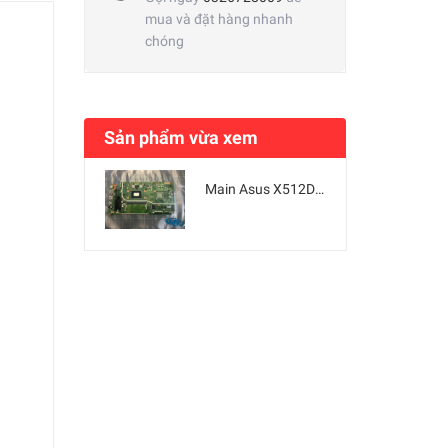
mua và đặt hàng nhanh
chóng
Sản phẩm vừa xem
Main Asus X512DA F512DA X512DK AMD Ryzen 7 3700U