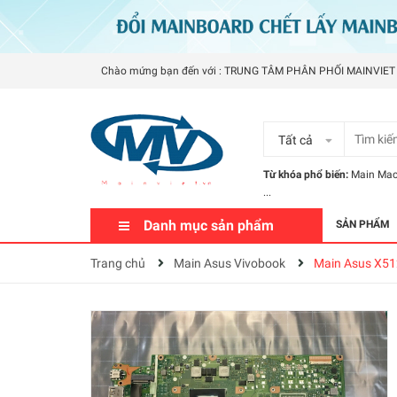
Chào mứng bạn đến với : TRUNG TÂM PHÂN PHỐI MAINVIET
Tất cả
Từ khóa phổ biến:
Main Ma
...
Danh mục sản phẩm
SẢN PHẨM
Trang chủ
Main Asus Vivobook
Main Asus X5