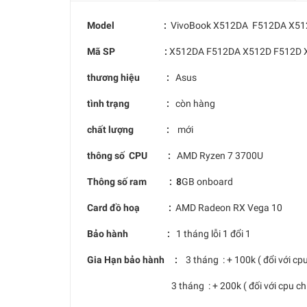
Model :
VivoBook X512DA F512DA X51
Mã SP :
X512DA F512DA X512D F512D 
thương hiệu :
Asus
tình trạng :
còn hàng
chất lượng :
mới
thông số CPU :
AMD Ryzen 7 3700U
Thông số ram : 8
GB onboard
Card đồ hoạ :
AMD Radeon RX Vega 10
Bảo hành :
1 tháng lỗi 1 đổi 1
Gia Hạn bảo hành :
3 tháng : + 100k ( đổi với cp
3 tháng : + 200k ( đối với cpu chíp