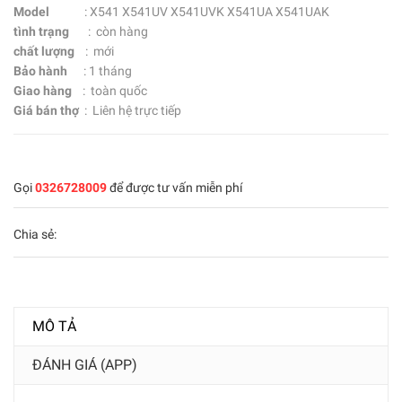
Model
: X541 X541UV X541UVK X541UA X541UAK
tình trạng
: còn hàng
chất lượng
: mới
Bảo hành
: 1 tháng
Giao hàng
: toàn quốc
Giá bán thợ
: Liên hệ trực tiếp
Gọi
0326728009
để được tư vấn miễn phí
Chia sẻ:
MÔ TẢ
ĐÁNH GIÁ (APP)