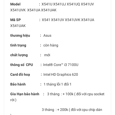
Model :
X541U X541UJ X541UQ X541UV
X541UVK X541UA X541UAK
Mã SP :
X541 X541UV X541UVK X541UA
X541UAK
thương hiệu :
Asus
tình trạng :
còn hàng
chất lượng :
mới
thông số CPU :
Intel® Core™ i3 7100U
Card đồ hoạ :
Intel HD Graphics 620
Bảo hành :
1 tháng lỗi 1 đổi 1
Gia Hạn bảo hành :
3 tháng : + 100k ( đổi với cpu socket
rời )
3 tháng : + 200k ( đối với cpu chíp dán