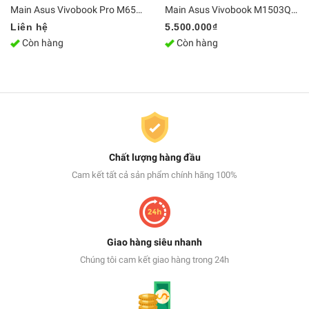
Main Asus Vivobook Pro M6500QC Ryzen 5 5600H GeForce RTX 3050 4GB/
Main Asus Vivobook M1503Q, M1403QA-LY022W AMD Ryzen 5 5600H ( M1603Q ) | DDR4 Bo mạch chủ Zin [Chính Hãng]
Liên hệ
5.500.000₫
Còn hàng
Còn hàng
Chất lượng hàng đầu
Cam kết tất cả sản phẩm chính hãng 100%
Giao hàng siêu nhanh
Chúng tôi cam kết giao hàng trong 24h