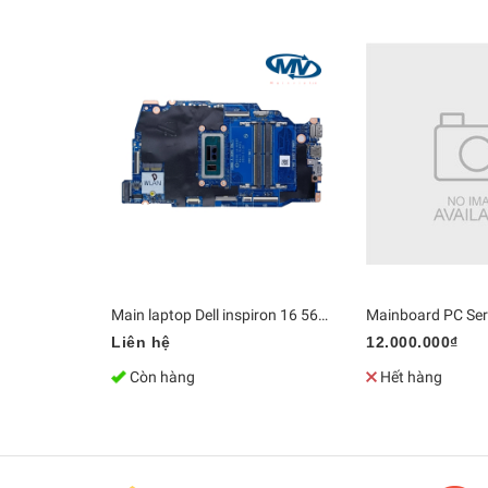
Main laptop Dell inspiron 16 5640 Core 7 150U LA-N562P / LA-N563P | DDR5 Bo mạch chủ Zin [Chính Hãng]
Liên hệ
12.000.000₫
Còn hàng
Hết hàng