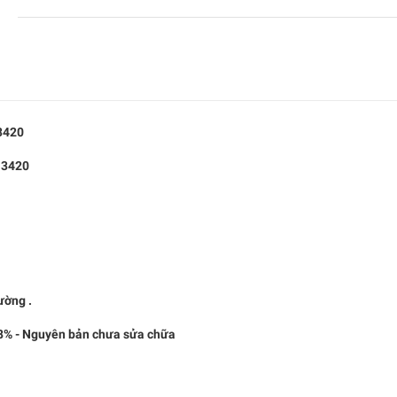
 3420
/ 3420
ờng .
% - Nguyên bản chưa sửa chữa