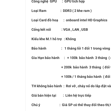
Công nghệ GPU : GPU tích hợp
Loại Ram : DDR3 ( 2 khe ram )
Loại Card đồ hoạ : onboard intel HD Graphics
Cổng kết nối : VGA , LAN , USB
Kiểu khe M.1 hỗ trợ : Không
Bảo hành : 1 tháng lỗi 1 đổi 1 trong vòng 1
Gia Hạn bảo hành : + 100k bảo hành 3 tháng ( đổ
+ 200k bảo hành 3 tháng ( đối với c
+ 100k / 1 tháng bảo hành ( đối với tấ
TH không bảo hành : Rơi vỡ , cháy nổ do lắp đặt v
Giá bán hiện tại : Liên hệ trực tiếp
Chú ý : Giá SP có thể thay đổi theo thị trường 