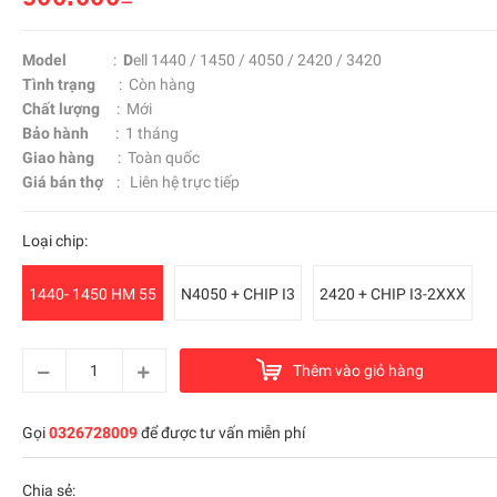
Model
:
D
ell 1440 / 1450 / 4050 / 2420 / 3420
Tình trạng
: Còn hàng
Chất lượng
: Mới
Bảo hành
: 1 tháng
Giao hàng
: Toàn quốc
Giá bán thợ
: Liên hệ trực tiếp
Loại chip:
1440- 1450 HM 55
N4050 + CHIP I3
2420 + CHIP I3-2XXX
Thêm vào giỏ hàng
Gọi
0326728009
để được tư vấn miễn phí
Chia sẻ: