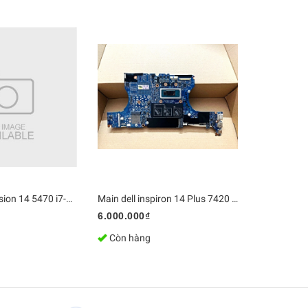
Main Dell Precision 14 5470 i7-12800H RAM 32GB NVIDIA RTX A1000 CN-08DX30 LA-L621P | Bo mạch chủ Zin, Chính Hãng
Main dell inspiron 14 Plus 7420 SRLCY / i5-12500H / Ram 8GB 213227-1
6.000.000₫
7.500.000
Còn hàng
Còn hàn