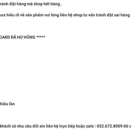
nh đặt hàng mà shop hết hàng .
u rõ về sản phẩm vui lòng liên hệ shop tư vấn tránh đặt sai hàng 
BOARD ĐÃ HƯ HỎNG *****
nhiều lần
. khách có nhu cầu đổi xin liên hệ trực tiếp hoặc zalo : 032.672.8009 để 