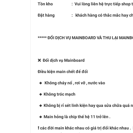
Tồn kho : Vui lòng liên hệ trực tiếp shop trá
Đặt hàng : khách hàng có thắc mắc hay chưa hiể
***** ĐỔI DỊCH VỤ MAINBOARD VÀ THU LẠI MAIN
❌ Đổi dịch vụ Mainboard
Điều kiện main chết để đổi
🔸 Không cháy nổ , rơi vỡ , nước vào
🔸 Không tróc mạch
🔸 Không bị rỉ sét linh kiện hay qua sửa chữa quá 
🔸 Main hỏng là chip thế hệ 11 trở lên .
❗️ các đời main khác nhau có giá trị đổi khác nhau 