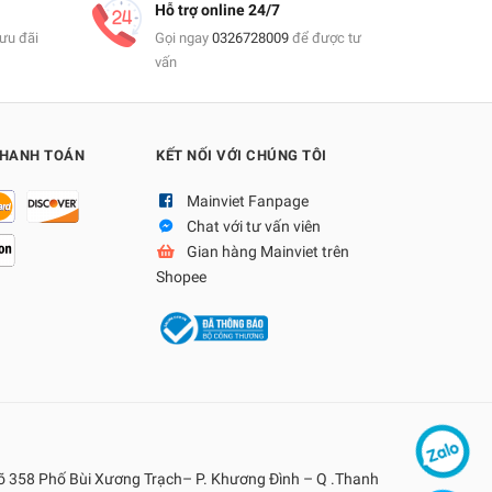
Hỗ trợ online 24/7
ưu đãi
Gọi ngay
0326728009
để được tư
vấn
THANH TOÁN
KẾT NỐI VỚI CHÚNG TÔI
Mainviet Fanpage
Chat với tư vấn viên
Gian hàng Mainviet trên
Shopee
gõ 358 Phố Bùi Xương Trạch– P. Khương Đình – Q .Thanh