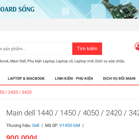
Tìm kiếm
cbook
,
Main Dell
,
Phụ kiện Laptop
,
Laptop cũ
,
Laptop mới
,
Dịch vụ sửa chữa
,
LAPTOP & MACBOOK
LINH KIỆN - PHỤ KIỆN
DỊCH VỤ ĐỔI MAIN
050 / 2420 / 3420
Main dell 1440 / 1450 / 4050 / 2420 / 34
Thương hiệu:
Dell
|
Mã SP:
V1450-GM
|
900.000₫