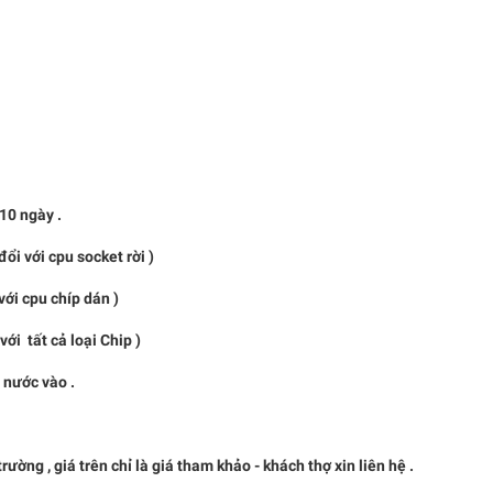
0 ngày .
i với cpu socket rời )
pu chíp dán )
t cả loại Chip )
à nước vào .
, giá trên chỉ là giá tham khảo - khách thợ xin liên hệ .