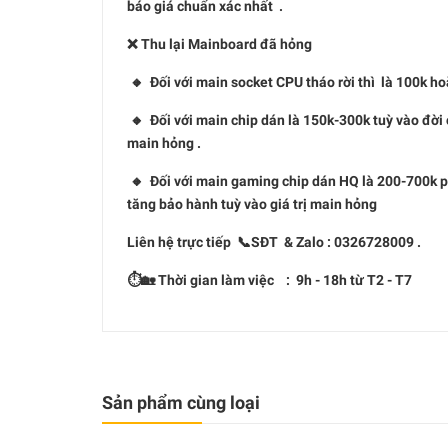
báo giá chuẩn xác nhất .
❌ Thu lại Mainboard đã hỏng
🔸 Đối với main socket CPU tháo rời thì là 100k ho
🔸 Đối với main chip dán là 150k-300k tuỳ vào đời 
main hỏng .
🔸 Đối với main gaming chip dán HQ là 200-700k phụ
tăng bảo hành tuỳ vào giá trị main hỏng
Liên hệ trực tiếp 📞SĐT & Zalo : 0326728009 .
⏱🏡 Thời gian làm việc : 9h - 18h từ T2 - T7
Sản phẩm cùng loại