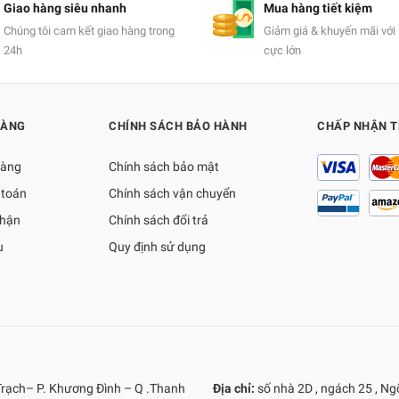
Giao hàng siêu nhanh
Mua hàng tiết kiệm
Chúng tôi cam kết giao hàng trong
Giảm giá & khuyến mãi với 
24h
cực lớn
HÀNG
CHÍNH SÁCH BẢO HÀNH
CHẤP NHẬN 
hàng
Chính sách bảo mật
 toán
Chính sách vận chuyển
nhận
Chính sách đổi trả
ụ
Quy định sử dụng
Trạch– P. Khương Đình – Q .Thanh
Địa chỉ:
số nhà 2D , ngách 25 , N