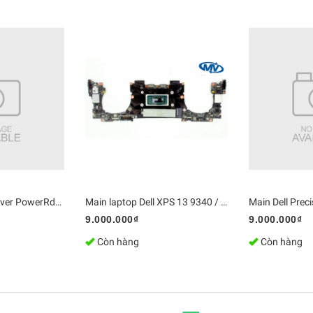
Mainboard PC Server PowerRdge T440 hỗ trợ CPU kép LGA3647, 16 khe cắm RAM | DDR4 Bo mạch chủ Zin [Chính Hãng]
Main laptop Dell XPS 13 9340 / LA-L723P | DDR5 Bo mạch chủ Zin [Chính Hãng]
9.000.000₫
9.000.000₫
Còn hàng
Còn hàng