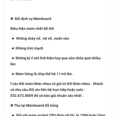
❌ Đổi dịch vụ Mainboard
Điều kiện main chết để đổi
🔸 Không cháy nổ , rơi vỡ , nước vào
🔸 Không tróc mạch
🔸 Không bị rỉ sét linh kiện hay qua sửa chữa quá nhiều
lần
🔸 Main hỏng là chip thế hệ 11 trở lên .
❗️ các đời main khác nhau có giá trị đổi khác nhau . khách
có nhu cầu đổi xin liên hệ trực tiếp hoặc zalo :
032.672.8009 để có báo giá chuẩn xác nhất .
❌ Thu lại Mainboard đã hỏng
🔸 Đối với main socket CPU tháo rời thì là 100k hoặc tăng