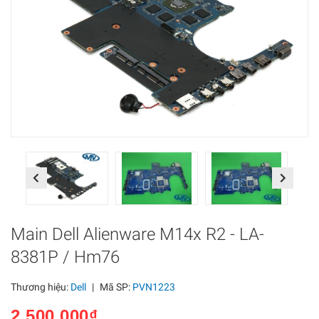
Previous
Next
Main Dell Alienware M14x R2 - LA-
8381P / Hm76
Thương hiệu:
Dell
|
Mã SP:
PVN1223
2.500.000₫