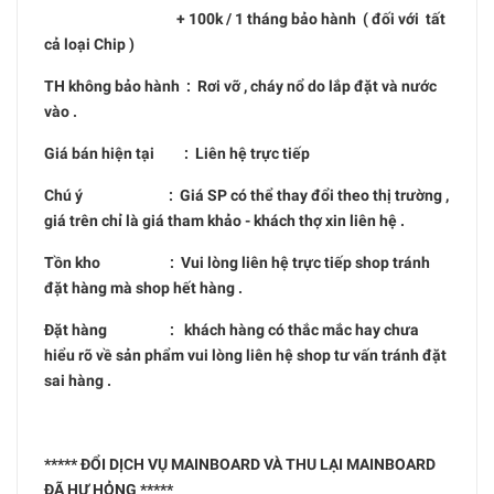
+ 100k / 1 tháng bảo hành ( đối với tất
cả loại Chip )
TH không bảo hành : Rơi vỡ , cháy nổ do lắp đặt và nước
vào .
Giá bán hiện tại : Liên hệ trực tiếp
Chú ý : Giá SP có thể thay đổi theo thị trường ,
giá trên chỉ là giá tham khảo - khách thợ xin liên hệ .
Tồn kho : Vui lòng liên hệ trực tiếp shop tránh
đặt hàng mà shop hết hàng .
Đặt hàng : khách hàng có thắc mắc hay chưa
hiểu rõ về sản phẩm vui lòng liên hệ shop tư vấn tránh đặt
sai hàng .
***** ĐỔI DỊCH VỤ MAINBOARD VÀ THU LẠI MAINBOARD
ĐÃ HƯ HỎNG *****