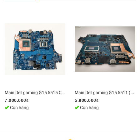
Main Dell gaming G15 5515 CPU AMD R5/R7 RTX 3050/RTX3050Ti GDL5L LA-K454P | DDR4 Bo mạch chủ Zin [Chính Hãng]
Main Dell gaming G15 5511 ( SRKT1 / i5-11400H - SRKMA / HM570 ) GDL58 LA-K455P | Bo mạch chủ Zin [Chính Hãng]
7.000.000₫
5.800.000₫
Còn hàng
Còn hàng