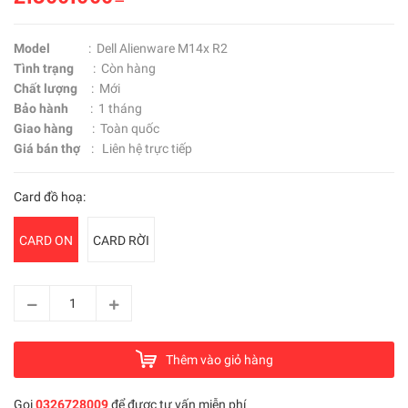
Model
: Dell Alienware M14x R2
Tình trạng
: Còn hàng
Chất lượng
: Mới
Bảo hành
: 1 tháng
Giao hàng
: Toàn quốc
Giá bán thợ
: Liên hệ trực tiếp
Card đồ hoạ:
CARD ON
CARD RỜI
Thêm vào giỏ hàng
Gọi
0326728009
để được tư vấn miễn phí