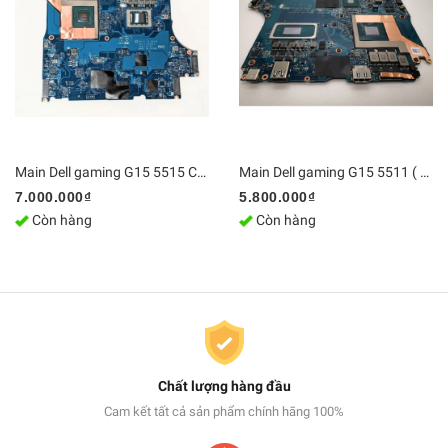
Main Dell gaming G15 5515 CPU AMD R5/R7 RTX 3050/RTX3050Ti GDL5L LA-K454P | DDR4 Bo mạch chủ Zin [Chính Hãng]
Main Dell gaming G15 5511 ( SRKT1 / i5-11400H - SRKMA / HM570 ) GDL58 LA-K455P | Bo mạch chủ Zin [Chính Hãng]
7.000.000₫
5.800.000₫
Còn hàng
Còn hàng
Chất lượng hàng đầu
Cam kết tất cả sản phẩm chính hãng 100%