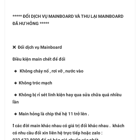
***** ĐỔI DỊCH VỤ MAINBOARD VÀ THU LẠI MAINBOARD
ĐÃ HƯ HỎNG *****
❌ Đổi dịch vụ Mainboard
Điều kiện main chết để đổi
🔸 Không cháy nổ , rơi vỡ , nước vào
🔸 Không tróc mạch
🔸 Không bị rỉ sét linh kiện hay qua sửa chữa quá nhiều
lần
🔸 Main hỏng là chip thế hệ 11 trở lên .
❗️ các đời main khác nhau có giá trị đổi khác nhau . khách
có nhu cầu đổi xin liên hệ trực tiếp hoặc zalo :