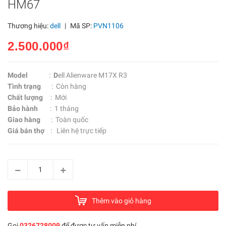
HM67
Thương hiệu:
dell
|
Mã SP:
PVN1106
2.500.000₫
Model
:
D
ell Alienware M17X R3
Tình trạng
: Còn hàng
Chất lượng
: Mới
Bảo hành
: 1 tháng
Giao hàng
: Toàn quốc
Giá bán thợ
: Liên hệ trực tiếp
Thêm vào giỏ hàng
Gọi
0326728009
để được tư vấn miễn phí