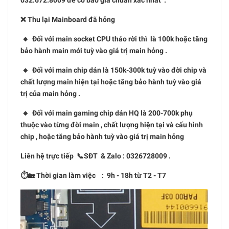
032.672.8009 để có báo giá chuẩn xác nhất .
❌ Thu lại Mainboard đã hỏng
🔸 Đối với main socket CPU tháo rời thì là 100k hoặc tăng
bảo hành main mới tuỳ vào giá trị main hỏng .
🔸 Đối với main chip dán là 150k-300k tuỳ vào đời chip và
chất lượng main hiện tại hoặc tăng bảo hành tuỳ vào giá
trị của main hỏng .
🔸 Đối với main gaming chip dán HQ là 200-700k phụ
thuộc vào từng đời main , chất lượng hiện tại và cấu hình
chip , hoặc tăng bảo hành tuỳ vào giá trị main hỏng
Liên hệ trực tiếp 📞SĐT & Zalo : 0326728009 .
⏱🏡 Thời gian làm việc : 9h - 18h từ T2 - T7