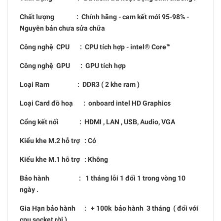
Chất lượng : Chính hãng - cam kết mới 95-98% -
Nguyên bản chưa sửa chữa
Công nghệ CPU : CPU tích hợp - intel® Core™
Công nghệ GPU : GPU tích hợp
Loại Ram : DDR3 ( 2 khe ram )
Loại Card đồ hoạ : onboard intel HD Graphics
Cổng kết nối : HDMI , LAN , USB, Audio, VGA
Kiểu khe M.2 hỗ trợ : Có
Kiểu khe M.1 hỗ trợ : Không
Bảo hành : 1 tháng lỗi 1 đổi 1 trong vòng 10
ngày .
Gia Hạn bảo hành : + 100k bảo hành 3 tháng ( đổi với
cpu socket rời )