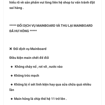
hiểu rõ về sản phẩm vui lòng liên hệ shop tư vấn tránh đặt
sai hàng .
***** ĐỔI DỊCH VỤ MAINBOARD VÀ THU LẠI MAINBOARD
ĐÃ HƯ HỎNG *****
❌ Đổi dịch vụ Mainboard
Điều kiện main chết để đổi
🔸 Không cháy nổ , rơi vỡ , nước vào
🔸 Không tróc mạch
🔸 Không bị rỉ sét linh kiện hay qua sửa chữa quá nhiều
lần
🔸 Main hỏng là chip thế hệ 11 trở lên .