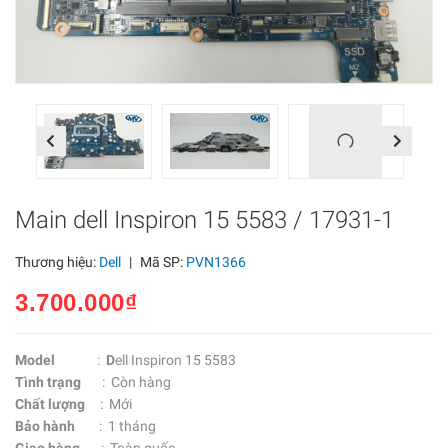
Previous
Next
Main dell Inspiron 15 5583 / 17931-1
Thương hiệu:
Dell
|
Mã SP:
PVN1366
3.700.000₫
Model
:
D
ell Inspiron 15 5583
Tình trạng
: Còn hàng
Chất lượng
: Mới
Bảo hành
: 1 tháng
Giao hàng
: Toàn quốc