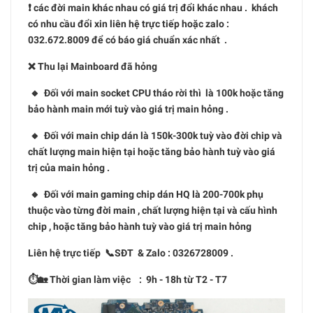
❗️ các đời main khác nhau có giá trị đổi khác nhau . khách
có nhu cầu đổi xin liên hệ trực tiếp hoặc zalo :
032.672.8009 để có báo giá chuẩn xác nhất .
❌ Thu lại Mainboard đã hỏng
🔸 Đối với main socket CPU tháo rời thì là 100k hoặc tăng
bảo hành main mới tuỳ vào giá trị main hỏng .
🔸 Đối với main chip dán là 150k-300k tuỳ vào đời chip và
chất lượng main hiện tại hoặc tăng bảo hành tuỳ vào giá
trị của main hỏng .
🔸 Đối với main gaming chip dán HQ là 200-700k phụ
thuộc vào từng đời main , chất lượng hiện tại và cấu hình
chip , hoặc tăng bảo hành tuỳ vào giá trị main hỏng
Liên hệ trực tiếp 📞SĐT & Zalo : 0326728009 .
⏱🏡 Thời gian làm việc : 9h - 18h từ T2 - T7