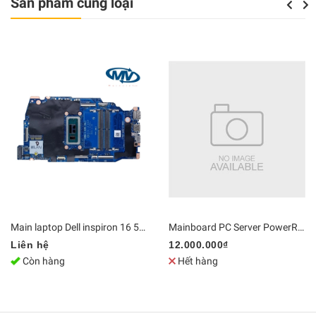
Sản phẩm cùng loại
Previou
Next
Main laptop Dell inspiron 16 5640 Core 7 150U LA-N562P / LA-N563P | DDR5 Bo mạch chủ Zin [Chính Hãng]
Mainboard PC Server PowerRdge T440 hỗ trợ CPU kép LGA3647, 16 khe cắm RAM | DDR4 Bo mạch chủ Zin [Chính Hãng]
Liên hệ
12.000.000₫
Còn hàng
Hết hàng