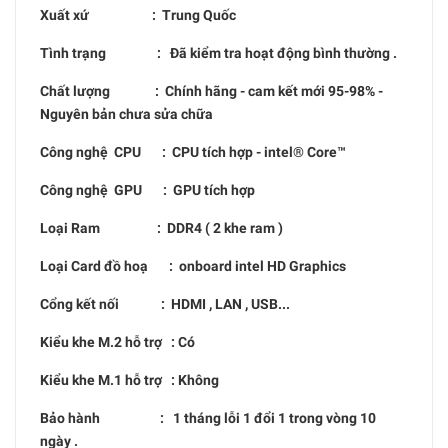
Xuất xứ : Trung Quốc
Tình trạng : Đã kiểm tra hoạt động bình thường .
Chất lượng : Chính hãng - cam kết mới 95-98% -
Nguyên bản chưa sửa chữa
Công nghệ CPU : CPU tích hợp - intel® Core™
Công nghệ GPU : GPU tích hợp
Loại Ram : DDR4 ( 2 khe ram )
Loại Card đồ hoạ : onboard intel HD Graphics
Cổng kết nối : HDMI , LAN , USB...
Kiểu khe M.2 hỗ trợ : Có
Kiểu khe M.1 hỗ trợ : Không
Bảo hành : 1 tháng lỗi 1 đổi 1 trong vòng 10
ngày .