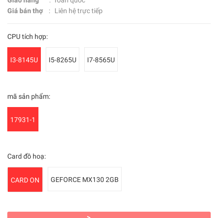
Giá bán thợ
: Liên hệ trực tiếp
CPU tích hợp:
I3-8145U
I5-8265U
I7-8565U
mã sản phẩm:
17931-1
Card đồ hoạ:
GEFORCE MX130 2GB
CARD ON