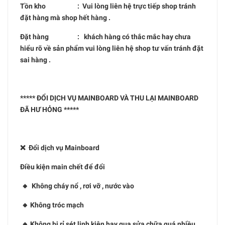
Tồn kho : Vui lòng liên hệ trực tiếp shop tránh
đặt hàng mà shop hết hàng .
Đặt hàng : khách hàng có thắc mắc hay chưa
hiểu rõ về sản phẩm vui lòng liên hệ shop tư vấn tránh đặt
sai hàng .
***** ĐỔI DỊCH VỤ MAINBOARD VÀ THU LẠI MAINBOARD
ĐÃ HƯ HỎNG *****
❌ Đổi dịch vụ Mainboard
Điều kiện main chết để đổi
🔸 Không cháy nổ , rơi vỡ , nước vào
🔸 Không tróc mạch
🔸 Không bị rỉ sét linh kiện hay qua sửa chữa quá nhiều