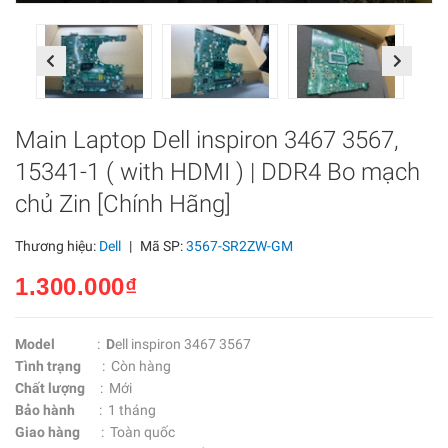
Previous
Next
Main Laptop Dell inspiron 3467 3567,
15341-1 ( with HDMI ) | DDR4 Bo mạch
chủ Zin [Chính Hãng]
Thương hiệu:
Dell
|
Mã SP:
3567-SR2ZW-GM
1.300.000₫
Model
:
D
ell inspiron 3467 3567
Tình trạng
: Còn hàng
Chất lượng
: Mới
Bảo hành
: 1 tháng
Giao hàng
: Toàn quốc