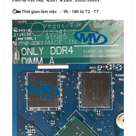
⏱🏡 Thời gian làm việc : 9h - 18h từ T2 - T7