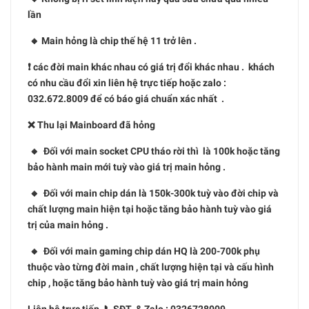
lần
🔸 Main hỏng là chip thế hệ 11 trở lên .
❗️ các đời main khác nhau có giá trị đổi khác nhau . khách
có nhu cầu đổi xin liên hệ trực tiếp hoặc zalo :
032.672.8009 để có báo giá chuẩn xác nhất .
❌ Thu lại Mainboard đã hỏng
🔸 Đối với main socket CPU tháo rời thì là 100k hoặc tăng
bảo hành main mới tuỳ vào giá trị main hỏng .
🔸 Đối với main chip dán là 150k-300k tuỳ vào đời chip và
chất lượng main hiện tại hoặc tăng bảo hành tuỳ vào giá
trị của main hỏng .
🔸 Đối với main gaming chip dán HQ là 200-700k phụ
thuộc vào từng đời main , chất lượng hiện tại và cấu hình
chip , hoặc tăng bảo hành tuỳ vào giá trị main hỏng
Liên hệ trực tiếp 📞SĐT & Zalo : 0326728009 .