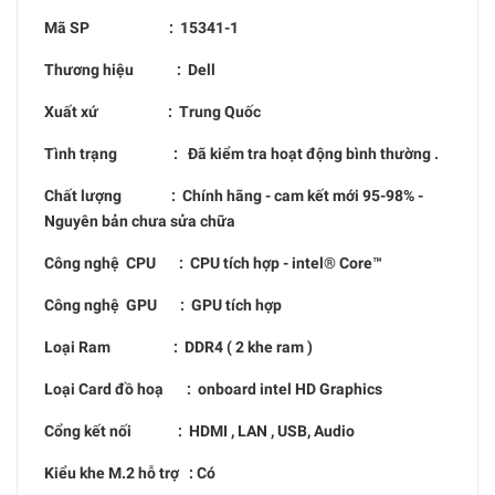
Mã SP :
15341-1
Thương hiệu : Dell
Xuất xứ : Trung Quốc
Tình trạng : Đã kiểm tra hoạt động bình thường .
Chất lượng : Chính hãng - cam kết mới 95-98% -
Nguyên bản chưa sửa chữa
Công nghệ CPU : CPU tích hợp - intel® Core™
Công nghệ GPU : GPU tích hợp
Loại Ram : DDR4 ( 2 khe ram )
Loại Card đồ hoạ : onboard intel HD Graphics
Cổng kết nối : HDMI , LAN , USB, Audio
Kiểu khe M.2 hỗ trợ : Có