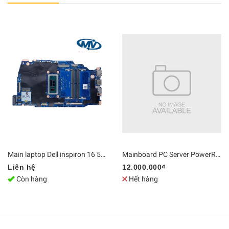
Main laptop Dell inspiron 16 5640 Core 7 150U LA-N562P / LA-N563P | DDR5 Bo mạch chủ Zin [Chính Hãng]
Mainboard PC Server PowerRdge T440 hỗ trợ CPU kép LGA3647, 16 khe cắm RAM | DDR4 Bo mạch chủ Zin [Chính Hãng]
Liên hệ
12.000.000₫
Còn hàng
Hết hàng