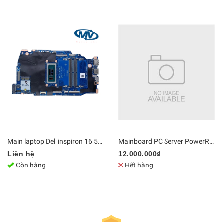
Main laptop Dell inspiron 16 5640 Core 7 150U LA-N562P / LA-N563P | DDR5 Bo mạch chủ Zin [Chính Hãng]
Mainboard PC Server PowerRdge T440 hỗ trợ CPU kép LGA3647, 16 khe cắm RAM | DDR4 Bo mạch chủ Zin [Chính Hãng]
Liên hệ
12.000.000₫
Còn hàng
Hết hàng