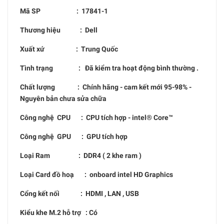
Mã SP :
17841-1
Thương hiệu : Dell
Xuất xứ : Trung Quốc
Tình trạng : Đã kiểm tra hoạt động bình thường .
Chất lượng : Chính hãng - cam kết mới 95-98% -
Nguyên bản chưa sửa chữa
Công nghệ CPU : CPU tích hợp - intel® Core™
Công nghệ GPU : GPU tích hợp
Loại Ram : DDR4 ( 2 khe ram )
Loại Card đồ hoạ : onboard intel HD Graphics
Cổng kết nối : HDMI , LAN , USB
Kiểu khe M.2 hỗ trợ : Có