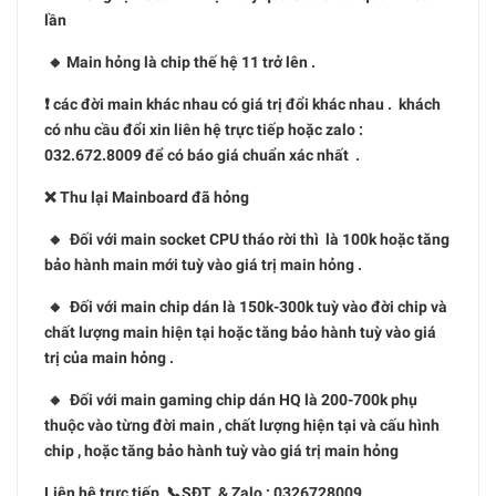
lần
🔸 Main hỏng là chip thế hệ 11 trở lên .
❗️ các đời main khác nhau có giá trị đổi khác nhau . khách
có nhu cầu đổi xin liên hệ trực tiếp hoặc zalo :
032.672.8009 để có báo giá chuẩn xác nhất .
❌ Thu lại Mainboard đã hỏng
🔸 Đối với main socket CPU tháo rời thì là 100k hoặc tăng
bảo hành main mới tuỳ vào giá trị main hỏng .
🔸 Đối với main chip dán là 150k-300k tuỳ vào đời chip và
chất lượng main hiện tại hoặc tăng bảo hành tuỳ vào giá
trị của main hỏng .
🔸 Đối với main gaming chip dán HQ là 200-700k phụ
thuộc vào từng đời main , chất lượng hiện tại và cấu hình
chip , hoặc tăng bảo hành tuỳ vào giá trị main hỏng
Liên hệ trực tiếp 📞SĐT & Zalo : 0326728009 .