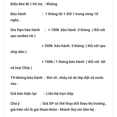
Kiểu khe M.1 hỗ trợ : Không
Bảo hành : 1 tháng lỗi 1 đổi 1 trong vòng 10
ngày .
Gia Hạn bảo hành : + 100k bảo hành 3 tháng ( đổi với
cpu socket rời )
+ 200k bảo hành 3 tháng ( đối với cpu
chíp dán )
+ 100k / 1 tháng bảo hành ( đối với tất
cả loại Chip )
TH không bảo hành : Rơi vỡ , cháy nổ do lắp đặt và nước
vào .
Giá bán hiện tại : Liên hệ trực tiếp
Chú ý : Giá SP có thể thay đổi theo thị trường ,
giá trên chỉ là giá tham khảo - khách thợ xin liên hệ .