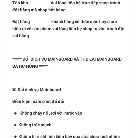
Tồn kho : Vui lòng liên hệ trực tiếp shop tránh
đặt hàng mà shop hết hàng .
Đặt hàng : khách hàng có thắc mắc hay chưa
hiểu rõ về sản phẩm vui lòng liên hệ shop tư vấn tránh đặt
sai hàng .
***** ĐỔI DỊCH VỤ MAINBOARD VÀ THU LẠI MAINBOARD
ĐÃ HƯ HỎNG *****
❌ Đổi dịch vụ Mainboard
Điều kiện main chết để đổi
🔸 Không cháy nổ , rơi vỡ , nước vào
🔸 Không tróc mạch
🔸 Không bị rỉ sét linh kiện hay qua sửa chữa quá nhiều