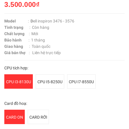
3.500.000₫
Model
:
D
ell inspiron 3476 - 3576
Tình trạng
: Còn hàng
Chất lượng
: Mới
Bảo hành
: 1 tháng
Giao hàng
: Toàn quốc
Giá bán thợ
: Liên hệ trực tiếp
CPU tích hợp:
CPU I3-8130U
CPU I5-8250U
CPU I7-8550U
Card đồ hoạ:
CARD ON
CARD RỜI