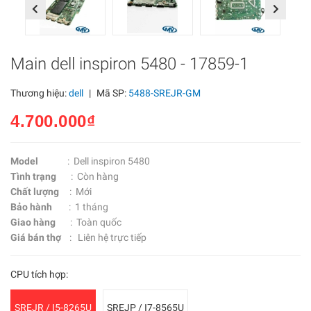
Previous
Next
Main dell inspiron 5480 - 17859-1
Thương hiệu:
dell
|
Mã SP:
5488-SREJR-GM
4.700.000₫
Model
: Dell inspiron 5480
Tình trạng
: Còn hàng
Chất lượng
: Mới
Bảo hành
: 1 tháng
Giao hàng
: Toàn quốc
Giá bán thợ
: Liên hệ trực tiếp
CPU tích hợp:
SREJR / I5-8265U
SREJP / I7-8565U