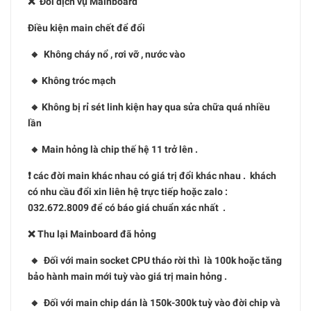
❌ Đổi dịch vụ Mainboard
Điều kiện main chết để đổi
🔸 Không cháy nổ , rơi vỡ , nước vào
🔸 Không tróc mạch
🔸 Không bị rỉ sét linh kiện hay qua sửa chữa quá nhiều
lần
🔸 Main hỏng là chip thế hệ 11 trở lên .
❗️ các đời main khác nhau có giá trị đổi khác nhau . khách
có nhu cầu đổi xin liên hệ trực tiếp hoặc zalo :
032.672.8009 để có báo giá chuẩn xác nhất .
❌ Thu lại Mainboard đã hỏng
🔸 Đối với main socket CPU tháo rời thì là 100k hoặc tăng
bảo hành main mới tuỳ vào giá trị main hỏng .
🔸 Đối với main chip dán là 150k-300k tuỳ vào đời chip và