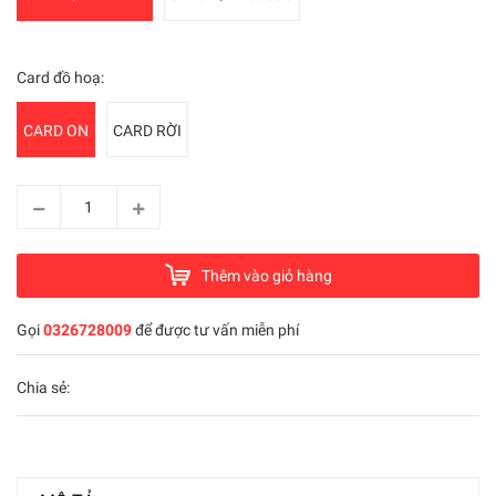
Card đồ hoạ:
CARD ON
CARD RỜI
Thêm vào giỏ hàng
Gọi
0326728009
để được tư vấn miễn phí
Chia sẻ: