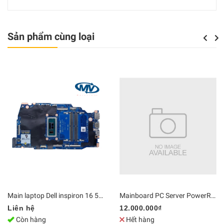
Sản phẩm cùng loại
Previou
Next
Main laptop Dell inspiron 16 5640 Core 7 150U LA-N562P / LA-N563P | DDR5 Bo mạch chủ Zin [Chính Hãng]
Mainboard PC Server PowerRdge T440 hỗ trợ CPU kép LGA3647, 16 khe cắm RAM | DDR4 Bo mạch chủ Zin [Chính Hãng]
Liên hệ
12.000.000₫
Còn hàng
Hết hàng