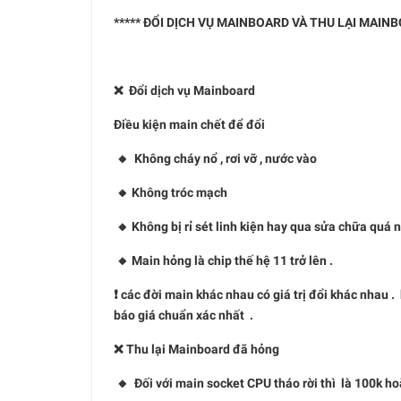
***** ĐỔI DỊCH VỤ MAINBOARD VÀ THU LẠI MAIN
❌ Đổi dịch vụ Mainboard
Điều kiện main chết để đổi
🔸 Không cháy nổ , rơi vỡ , nước vào
🔸 Không tróc mạch
🔸 Không bị rỉ sét linh kiện hay qua sửa chữa quá 
🔸 Main hỏng là chip thế hệ 11 trở lên .
❗️ các đời main khác nhau có giá trị đổi khác nhau 
báo giá chuẩn xác nhất .
❌ Thu lại Mainboard đã hỏng
🔸 Đối với main socket CPU tháo rời thì là 100k ho