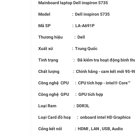
Mainboard laptop
Dell inspiron 5735
Model : D
ell inspiron 5735
Mã SP :
LA-A691P
Thương hiệu : Dell
Xuất xứ : Trung Quốc
Tình trạng : Đã kiểm tra hoạt động bình thư
Chất lượng : Chính hãng - cam kết mới 95-98
Công nghệ CPU : CPU tích hợp - intel® Core™
Công nghệ GPU : GPU tích hợp
Loại Ram : DDR3L
Loại Card đồ hoạ : onboard intel HD Graphics
Cổng kết nối : HDMI , LAN , USB, Audio