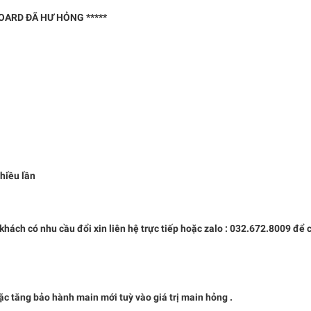
BOARD ĐÃ HƯ HỎNG *****
nhiều lần
. khách có nhu cầu đổi xin liên hệ trực tiếp hoặc zalo : 032.672.8009 để 
ặc tăng bảo hành main mới tuỳ vào giá trị main hỏng .