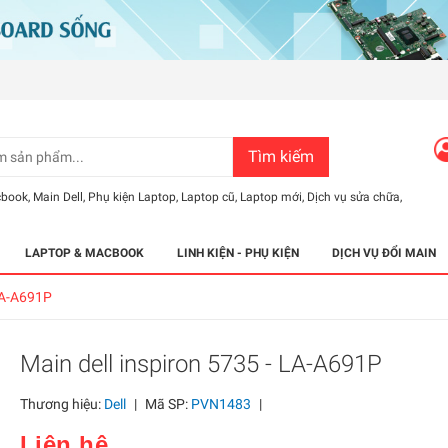
Tìm kiếm
cbook
,
Main Dell
,
Phụ kiện Laptop
,
Laptop cũ
,
Laptop mới
,
Dịch vụ sửa chữa
,
LAPTOP & MACBOOK
LINH KIỆN - PHỤ KIỆN
DỊCH VỤ ĐỔI MAIN
 LA-A691P
Main dell inspiron 5735 - LA-A691P
Thương hiệu:
Dell
|
Mã SP:
PVN1483
|
Liên hệ