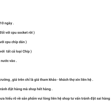
0 ngày .
i với cpu socket rời )
pu chíp dán )
t cả loại Chip )
à nước vào .
, giá trên chỉ là giá tham khảo - khách thợ xin liên hệ .
nh đặt hàng mà shop hết hàng .
u rõ về sản phẩm vui lòng liên hệ shop tư vấn tránh đặt sai hàng 