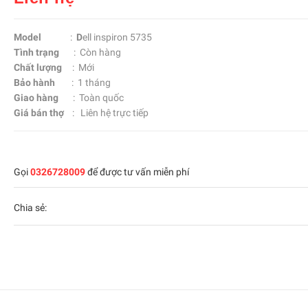
Model
:
D
ell inspiron 5735
Tình trạng
: Còn hàng
Chất lượng
: Mới
Bảo hành
: 1 tháng
Giao hàng
: Toàn quốc
Giá bán thợ
: Liên hệ trực tiếp
Gọi
0326728009
để được tư vấn miễn phí
Chia sẻ: