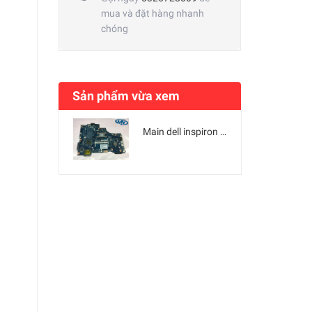
mua và đặt hàng nhanh
chóng
Sản phẩm vừa xem
Main dell inspiron 5735 - LA-A691P