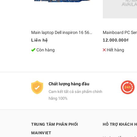
Main laptop Dell inspiron 16 5640 Core 7 150U LA-N562P / LA-N563P | DDR5 Bo mạch chủ Zin [Chính Hãng]
Liên hệ
12.000.000₫
Còn hàng
Hết hàng
Chất lượng hàng đầu
Cam kết tất cả sản phẩm chính
hãng 100%
TRUNG TÂM PHÂN PHỐI
HỖ TRỢ KHÁCH 
MAINVIET