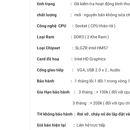
tình trạng :
Đã kiểm tra hoạt động bình th
chất lượng :
mới - nguyên bản không sửa c
Công nghệ CPU :
Socket ( CPU tháo rời )
Loại Ram :
DDR3 ( 2 Khe Ram )
Loại Chipset :
SLGZR intel HM57
Card đồ hoạ :
Intel HD Graphics
Cổng giao tiếp :
VGA, USB 2.0 x 2 , Audio
Bảo hành :
1 tháng lỗi 1 đổi 1 trong vòng 
Gia Hạn bảo hành :
3 tháng : + 100k ( đổi với cp
3 tháng : + 200k ( đối với cpu chíp
TH không bảo hành : Rơi vỡ , cháy nổ do lắp đặt v
Giá bán hiện tại :
Liên hệ trực tiếp