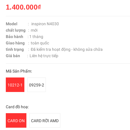
1.400.000₫
Model
: inspiron N4030
chất lượng
: mới
Bảo hành
: 1 tháng
Giao hàng
: toàn quốc
tình trạng
: Đã kiểm tra hoạt động - không sửa chữa
Giá bán
: Liên hệ trực tiếp
Mã Sản Phẩm:
10212-1
09259-2
Card đồ hoạ:
CARD ON
CARD RỜI AMD