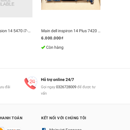
Main Dell Precision 14 5470 i7-12800H RAM 32GB NVIDIA RTX A1000 CN-08DX30 LA-L621P | Bo mạch chủ Zin, Chính Hãng
Main dell inspiron 14 Plus 7420 SRLCY / i5-12500H / Ram 8GB 213227-1
6.000.000₫
7.500.000
Còn hàng
Còn hàn
Hỗ trợ online 24/7
ưu đãi
Gọi ngay
0326728009
để được tư
vấn
THANH TOÁN
KẾT NỐI VỚI CHÚNG TÔI
Mainviet Fanpage