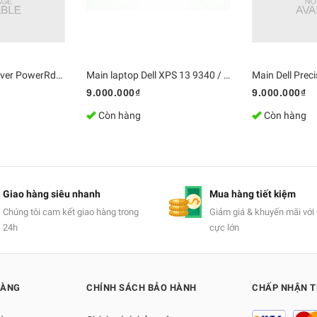
Mainboard PC Server PowerRdge T440 hỗ trợ CPU kép LGA3647, 16 khe cắm RAM | DDR4 Bo mạch chủ Zin [Chính Hãng]
Main laptop Dell XPS 13 9340 / LA-L723P | DDR5 Bo mạch chủ Zin [Chính Hãng]
9.000.000₫
9.000.000₫
Còn hàng
Còn hàng
Giao hàng siêu nhanh
Mua hàng tiết kiệm
Chúng tôi cam kết giao hàng trong
Giảm giá & khuyến mãi với 
24h
cực lớn
HÀNG
CHÍNH SÁCH BẢO HÀNH
CHẤP NHẬN 