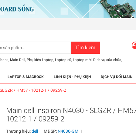
Tìm kiếm
cbook
,
Main Dell
,
Phụ kiện Laptop
,
Laptop cũ
,
Laptop mới
,
Dịch vụ sửa chữa
,
LAPTOP & MACBOOK
LINH KIỆN - PHỤ KIỆN
DỊCH VỤ ĐỔI MAIN
- SLGZR / HM57 - 10212-1 / 09259-2
Main dell inspiron N4030 - SLGZR / HM57
10212-1 / 09259-2
Thương hiệu:
dell
|
Mã SP:
N4030-GM
|