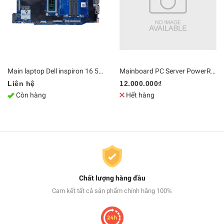
Main laptop Dell inspiron 16 5640 Core 7 150U LA-N562P / LA-N563P | DDR5 Bo mạch chủ Zin [Chính Hãng]
Mainboard PC Server PowerRdge T440 hỗ trợ CPU kép LGA3647, 16 khe cắm RAM | DDR4 Bo mạch chủ Zin [Chính Hãng]
Liên hệ
12.000.000₫
Còn hàng
Hết hàng
Chất lượng hàng đầu
Cam kết tất cả sản phẩm chính hãng 100%