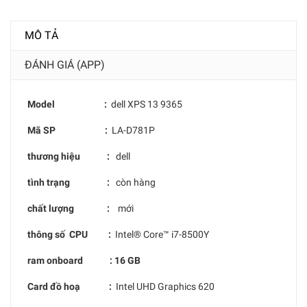
MÔ TẢ
ĐÁNH GIÁ (APP)
Model :
dell XPS 13 9365
Mã SP :
LA-D781P
thương hiệu :
dell
tình trạng :
còn hàng
chất lượng :
mới
thông số CPU :
Intel® Core™ i7-8500Y
ram onboard : 16 GB
Card đồ hoạ :
Intel UHD Graphics 620