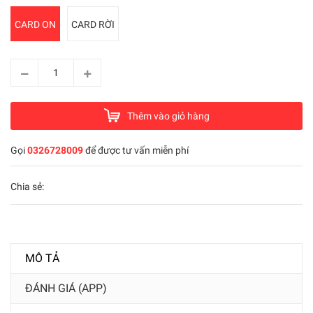
CARD ON
CARD RỜI
Thêm vào giỏ hàng
Gọi
0326728009
để được tư vấn miễn phí
Chia sẻ:
MÔ TẢ
ĐÁNH GIÁ (APP)