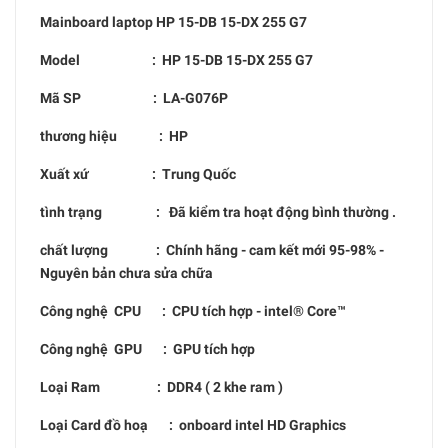
Mainboard laptop
HP 15-DB 15-DX 255 G7
Model :
HP 15-DB 15-DX 255 G7
Mã SP :
LA-G076P
thương hiệu : HP
Xuất xứ : Trung Quốc
tình trạng : Đã kiểm tra hoạt động bình thường .
chất lượng : Chính hãng - cam kết mới 95-98% -
Nguyên bản chưa sửa chữa
Công nghệ CPU : CPU tích hợp - intel® Core™
Công nghệ GPU : GPU tích hợp
Loại Ram : DDR4 ( 2 khe ram )
Loại Card đồ hoạ : onboard intel HD Graphics