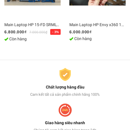
Main Laptop HP 15-FD SRMLY / i7-1355U, DA0PDIMB8G0 | Bo mạch chủ Zin, Chính Hãng
Main Laptop HP Envy x360 14-fa0013dx Ryzen 5 8640HS / Ram 16GB - LA-N472P | Bo mạch chủ Zin [Chính Hãng]
6.800.000₫
6.000.000₫
7.000.000₫
- 3%
Còn hàng
Còn hàng
Chất lượng hàng đầu
Cam kết tất cả sản phẩm chính hãng 100%
Giao hàng siêu nhanh