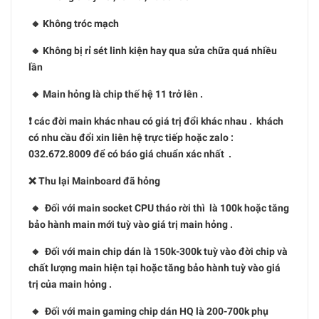
🔸 Không tróc mạch
🔸 Không bị rỉ sét linh kiện hay qua sửa chữa quá nhiều
lần
🔸 Main hỏng là chip thế hệ 11 trở lên .
❗️ các đời main khác nhau có giá trị đổi khác nhau . khách
có nhu cầu đổi xin liên hệ trực tiếp hoặc zalo :
032.672.8009 để có báo giá chuẩn xác nhất .
❌ Thu lại Mainboard đã hỏng
🔸 Đối với main socket CPU tháo rời thì là 100k hoặc tăng
bảo hành main mới tuỳ vào giá trị main hỏng .
🔸 Đối với main chip dán là 150k-300k tuỳ vào đời chip và
chất lượng main hiện tại hoặc tăng bảo hành tuỳ vào giá
trị của main hỏng .
🔸 Đối với main gaming chip dán HQ là 200-700k phụ