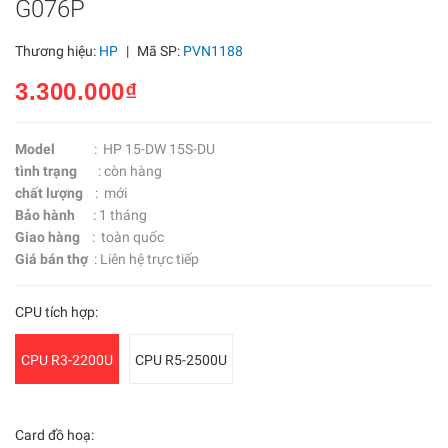
G076P
Thương hiệu:
HP
|
Mã SP:
PVN1188
3.300.000₫
Model
: HP 15-DW 15S-DU
tình trạng
: còn hàng
chất lượng
: mới
Bảo hành
: 1 tháng
Giao hàng
: toàn quốc
Giá bán thợ
: Liên hệ trực tiếp
CPU tích hợp:
CPU R3-2200U
CPU R5-2500U
Card đồ hoạ: