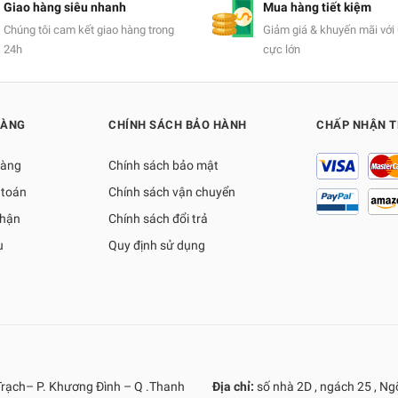
Giao hàng siêu nhanh
Mua hàng tiết kiệm
Chúng tôi cam kết giao hàng trong
Giảm giá & khuyến mãi với 
24h
cực lớn
HÀNG
CHÍNH SÁCH BẢO HÀNH
CHẤP NHẬN 
hàng
Chính sách bảo mật
 toán
Chính sách vận chuyển
nhận
Chính sách đổi trả
ụ
Quy định sử dụng
Trạch– P. Khương Đình – Q .Thanh
Địa chỉ:
số nhà 2D , ngách 25 , N