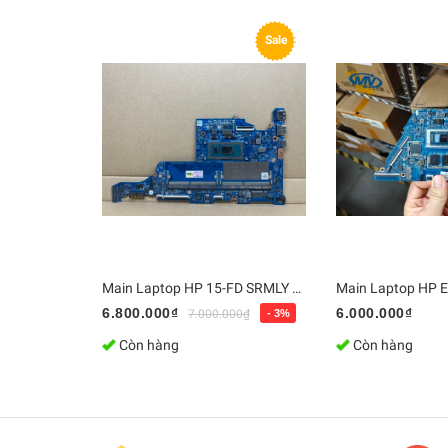
Sale
Main Laptop HP 15-FD SRMLY / i7-1355U, DA0PDIMB8G0 | Bo mạch chủ Zin, Chính Hãng
6.800.000₫
6.000.000₫
7.000.000₫
- 3%
Còn hàng
Còn hàng