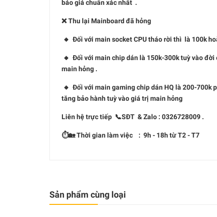
báo giá chuẩn xác nhất .
❌ Thu lại Mainboard đã hỏng
🔸 Đối với main socket CPU tháo rời thì là 100k ho
🔸 Đối với main chip dán là 150k-300k tuỳ vào đời 
main hỏng .
🔸 Đối với main gaming chip dán HQ là 200-700k phụ
tăng bảo hành tuỳ vào giá trị main hỏng
Liên hệ trực tiếp 📞SĐT & Zalo : 0326728009 .
⏱🏡 Thời gian làm việc : 9h - 18h từ T2 - T7
Sản phẩm cùng loại