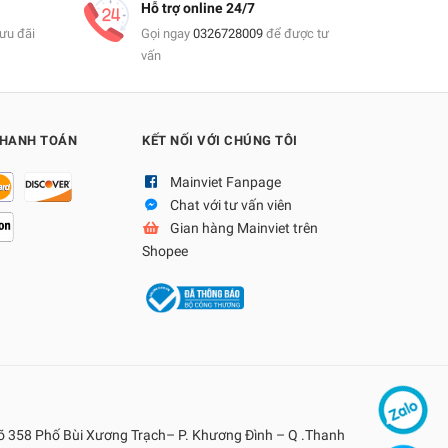
Hỗ trợ online 24/7
ưu đãi
Gọi ngay
0326728009
để được tư
vấn
THANH TOÁN
KẾT NỐI VỚI CHÚNG TÔI
Mainviet Fanpage
Chat với tư vấn viên
Gian hàng Mainviet trên
Shopee
gõ 358 Phố Bùi Xương Trạch– P. Khương Đình – Q .Thanh