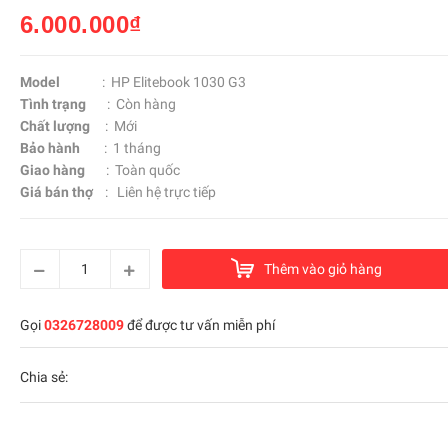
6.000.000₫
Model
: HP Elitebook 1030 G3
Tình trạng
: Còn hàng
Chất lượng
: Mới
Bảo hành
: 1 tháng
Giao hàng
: Toàn quốc
Giá bán thợ
: Liên hệ trực tiếp
Thêm vào giỏ hàng
Gọi
0326728009
để được tư vấn miễn phí
Chia sẻ: