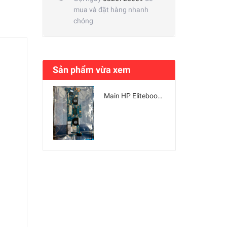
mua và đặt hàng nhanh
chóng
Sản phẩm vừa xem
Main HP Elitebook 1030 G3 CPU SR3L8 / i7-8650U / Ram 8GB DA0Y0PMBAF0