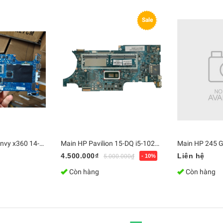
Sale
Main Laptop HP Envy x360 14-fa0013dx Ryzen 5 8640HS / Ram 16GB - LA-N472P | Bo mạch chủ Zin [Chính Hãng]
Main HP Pavilion 15-DQ i5-10210 L72029-601 18741-1
4.500.000₫
Liên hệ
5.000.000₫
- 10%
Còn hàng
Còn hàng