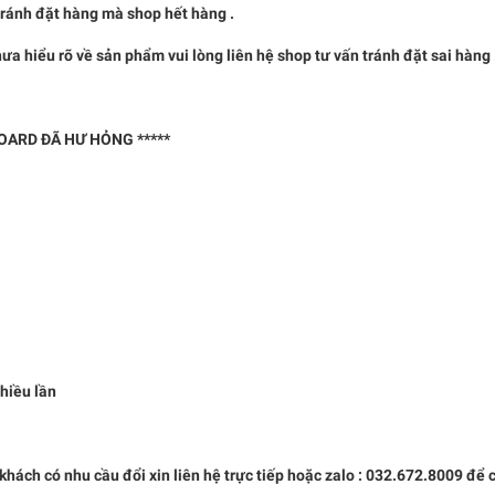
nh đặt hàng mà shop hết hàng .
u rõ về sản phẩm vui lòng liên hệ shop tư vấn tránh đặt sai hàng 
BOARD ĐÃ HƯ HỎNG *****
nhiều lần
. khách có nhu cầu đổi xin liên hệ trực tiếp hoặc zalo : 032.672.8009 để 