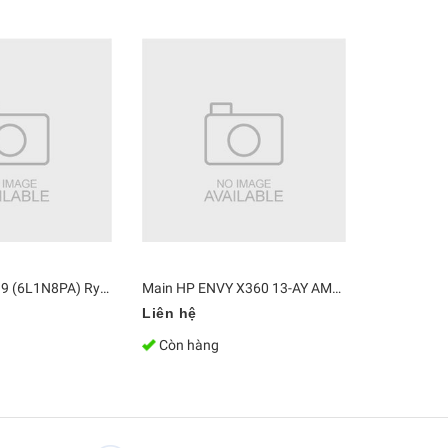
Main HP 245 G9 (6L1N8PA) Ryzen 5 5625U
Main HP ENVY X360 13-AY AMD R7 4700U 8GB L94492-601
Liên hệ
4.700.000
Còn hàng
Còn hàn