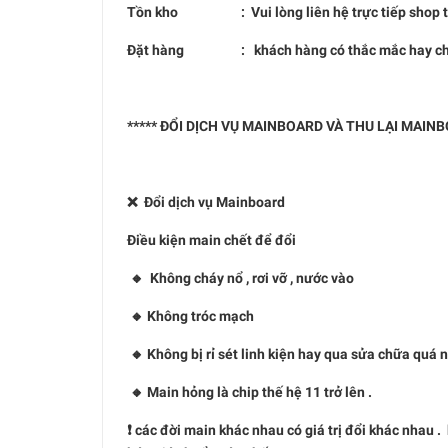
Tồn kho : Vui lòng liên hệ trực tiếp shop trá
Đặt hàng : khách hàng có thắc mắc hay chưa hiể
***** ĐỔI DỊCH VỤ MAINBOARD VÀ THU LẠI MAIN
❌ Đổi dịch vụ Mainboard
Điều kiện main chết để đổi
🔸 Không cháy nổ , rơi vỡ , nước vào
🔸 Không tróc mạch
🔸 Không bị rỉ sét linh kiện hay qua sửa chữa quá 
🔸 Main hỏng là chip thế hệ 11 trở lên .
❗️ các đời main khác nhau có giá trị đổi khác nhau 