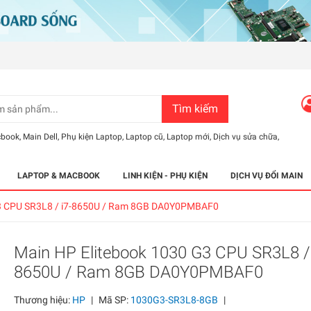
Tìm kiếm
cbook
,
Main Dell
,
Phụ kiện Laptop
,
Laptop cũ
,
Laptop mới
,
Dịch vụ sửa chữa
,
LAPTOP & MACBOOK
LINH KIỆN - PHỤ KIỆN
DỊCH VỤ ĐỔI MAIN
G3 CPU SR3L8 / i7-8650U / Ram 8GB DA0Y0PMBAF0
Main HP Elitebook 1030 G3 CPU SR3L8 / 
8650U / Ram 8GB DA0Y0PMBAF0
Thương hiệu:
HP
|
Mã SP:
1030G3-SR3L8-8GB
|