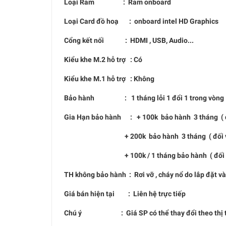
Loại Ram : Ram onboard
Loại Card đồ hoạ : onboard intel HD Graphics
Cổng kết nối : HDMI , USB, Audio...
Kiểu khe M.2 hỗ trợ : Có
Kiểu khe M.1 hỗ trợ : Không
Bảo hành : 1 tháng lỗi 1 đổi 1 trong vòng 1
Gia Hạn bảo hành : + 100k bảo hành 3 tháng ( đổ
+ 200k bảo hành 3 tháng ( đối với c
+ 100k / 1 tháng bảo hành ( đối với tấ
TH không bảo hành : Rơi vỡ , cháy nổ do lắp đặt v
Giá bán hiện tại : Liên hệ trực tiếp
Chú ý : Giá SP có thể thay đổi theo thị trường 