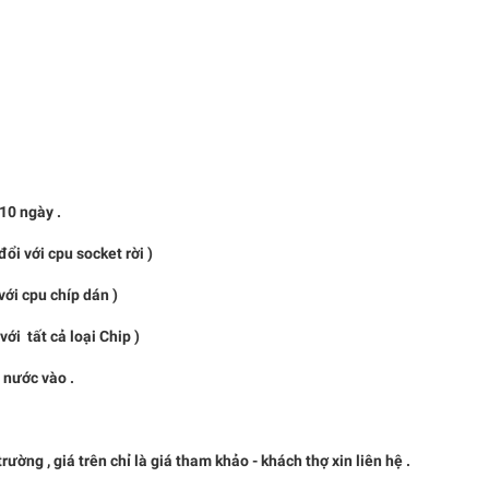
0 ngày .
i với cpu socket rời )
pu chíp dán )
t cả loại Chip )
à nước vào .
, giá trên chỉ là giá tham khảo - khách thợ xin liên hệ .