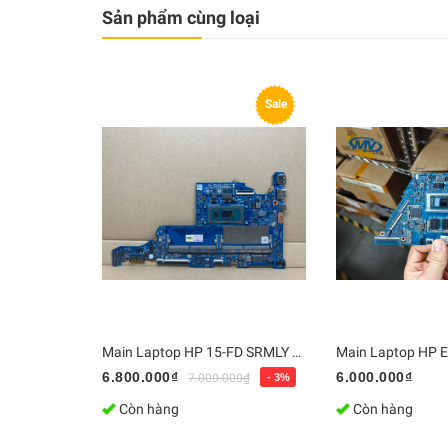
Sản phẩm cùng loại
Sale
Main Laptop HP 15-FD SRMLY / i7-1355U, DA0PDIMB8G0 | Bo mạch chủ Zin, Chính Hãng
6.800.000₫
6.000.000₫
7.000.000₫
- 3%
Còn hàng
Còn hàng