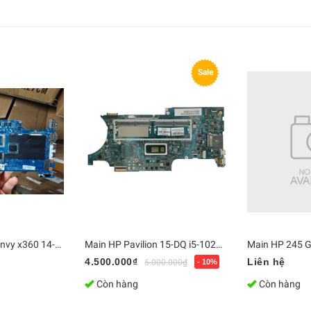
Sale
Main Laptop HP Envy x360 14-fa0013dx Ryzen 5 8640HS / Ram 16GB - LA-N472P | Bo mạch chủ Zin [Chính Hãng]
Main HP Pavilion 15-DQ i5-10210 L72029-601 18741-1
4.500.000₫
Liên hệ
5.000.000₫
- 10%
Còn hàng
Còn hàng