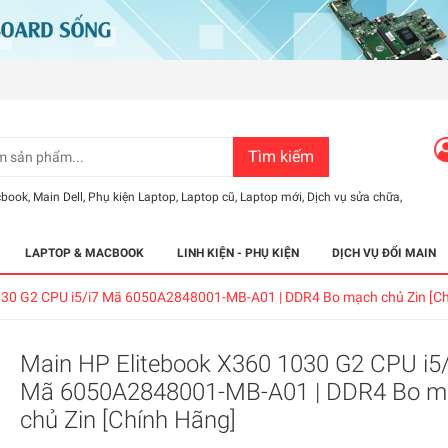
Tìm kiếm
cbook
,
Main Dell
,
Phụ kiện Laptop
,
Laptop cũ
,
Laptop mới
,
Dịch vụ sửa chữa
,
LAPTOP & MACBOOK
LINH KIỆN - PHỤ KIỆN
DỊCH VỤ ĐỔI MAIN
030 G2 CPU i5/i7 Mã 6050A2848001-MB-A01 | DDR4 Bo mạch chủ Zin [C
Main HP Elitebook X360 1030 G2 CPU i5/
Mã 6050A2848001-MB-A01 | DDR4 Bo m
chủ Zin [Chính Hãng]