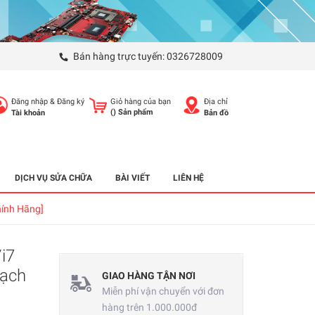
Bán hàng trực tuyến:
0326728009
Đăng nhập
&
Đăng ký
Giỏ hàng của bạn
Địa chỉ
(
) Sản phẩm
Tài khoản
Bản đồ
DỊCH VỤ SỬA CHỮA
BÀI VIẾT
LIÊN HỆ
hính Hãng]
i7
ạch
GIAO HÀNG TẬN NƠI
Miễn phí vận chuyển với đơn
hàng trên 1.000.000đ