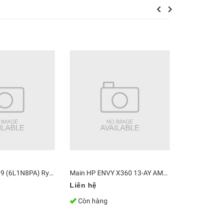
Previous
Next
Main HP 245 G9 (6L1N8PA) Ryzen 5 5625U
Main HP ENVY X360 13-AY AMD R7 4700U 8GB L94492-601
Liên hệ
4.700.000
Còn hàng
Còn hàn