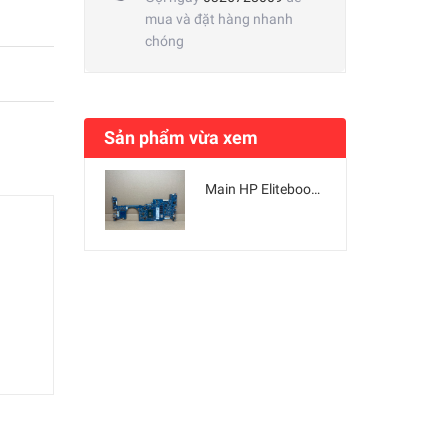
mua và đặt hàng nhanh
chóng
Sản phẩm vừa xem
Main HP Elitebook X360 1030 G2 CPU i5/i7 Mã 6050A2848001-MB-A01 | DDR4 Bo mạch chủ Zin [Chính Hãng]