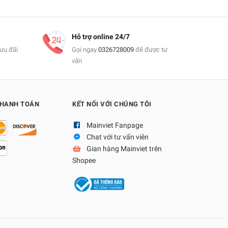
Hỗ trợ online 24/7
ưu đãi
Gọi ngay
0326728009
để được tư
vấn
THANH TOÁN
KẾT NỐI VỚI CHÚNG TÔI
Mainviet Fanpage
Chat với tư vấn viên
Gian hàng Mainviet trên
Shopee