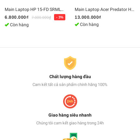
Main Laptop HP 15-FD SRMLY / i7-1355U, DA0PDIMB8G0 | Bo mạch chủ Zin, Chính Hãng
Main Laptop Acer Predator Helios Neo 16 PHN16-71 CPU i5/i7/i9 / DAZGRMB2AC0 | DDR5 Bo mạch chủ Zin [Chính Hãng]
6.800.000₫
13.000.000₫
7.000.000₫
- 3%
Còn hàng
Còn hàng
Chất lượng hàng đầu
Cam kết tất cả sản phẩm chính hãng 100%
Giao hàng siêu nhanh
Chúng tôi cam kết giao hàng trong 24h