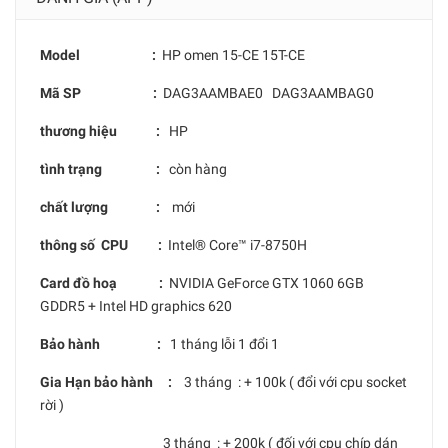
Model :
HP omen 15-CE 15T-CE
Mã SP :
DAG3AAMBAE0 DAG3AAMBAG0
thương hiệu :
HP
tình trạng :
còn hàng
chất lượng :
mới
thông số CPU :
Intel® Core™ i7-8750H
Card đồ hoạ :
NVIDIA GeForce GTX 1060 6GB
GDDR5 + Intel HD graphics 620
Bảo hành :
1 tháng lỗi 1 đổi 1
Gia Hạn bảo hành :
3 tháng : + 100k ( đổi với cpu socket
rời )
3 tháng : + 200k ( đối với cpu chíp dán