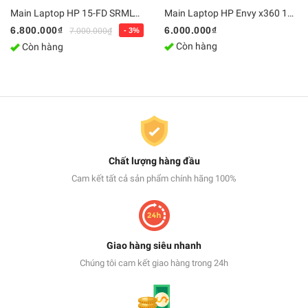
Main Laptop HP 15-FD SRMLY / i7-1355U, DA0PDIMB8G0 | Bo mạch chủ Zin, Chính Hãng
Main Laptop HP Envy x360 14-fa0013dx Ryzen 5 8640HS / Ram 16GB - LA-N472P | Bo mạch chủ Zin [Chính Hãng]
6.800.000₫
6.000.000₫
7.000.000₫
- 3%
Còn hàng
Còn hàng
Chất lượng hàng đầu
Cam kết tất cả sản phẩm chính hãng 100%
Giao hàng siêu nhanh
Chúng tôi cam kết giao hàng trong 24h