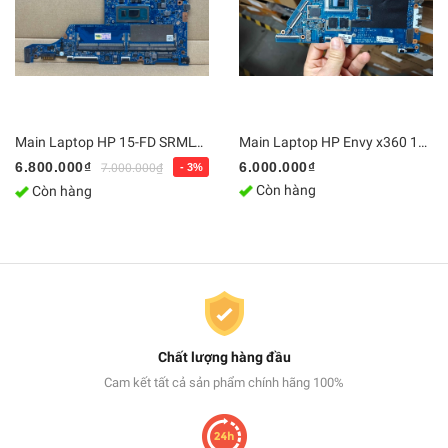
Main Laptop HP 15-FD SRMLY / i7-1355U, DA0PDIMB8G0 | Bo mạch chủ Zin, Chính Hãng
Main Laptop HP Envy x360 14-fa0013dx Ryzen 5 8640HS / Ram 16GB - LA-N472P | Bo mạch chủ Zin [Chính Hãng]
6.800.000₫
6.000.000₫
7.000.000₫
- 3%
Còn hàng
Còn hàng
Chất lượng hàng đầu
Cam kết tất cả sản phẩm chính hãng 100%