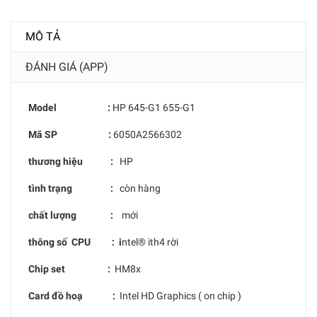
MÔ TẢ
ĐÁNH GIÁ (APP)
Model :
HP 645-G1 655-G1
Mã SP :
6050A2566302
thương hiệu :
HP
tình trạng :
còn hàng
chất lượng :
mới
thông số CPU : i
ntel® ith4 rời
Chip set :
HM8x
Card đồ hoạ :
Intel HD Graphics ( on chip )