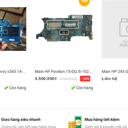
Sale
Main Laptop HP Envy x360 14-fa0013dx Ryzen 5 8640HS / Ram 16GB - LA-N472P | Bo mạch chủ Zin [Chính Hãng]
Main HP Pavilion 15-DQ i5-10210 L72029-601 18741-1
4.500.000₫
Liên hệ
5.000.000₫
- 10%
Còn hàng
Còn hàng
Giao hàng siêu nhanh
Mua hàng tiết kiệm
Chúng tôi cam kết giao hàng trong
Giảm giá & khuyến mãi với 