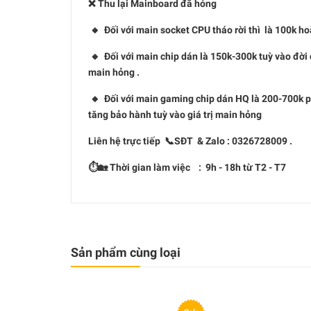
❌ Thu lại Mainboard đã hỏng
🔸 Đối với main socket CPU tháo rời thì là 100k ho
🔸 Đối với main chip dán là 150k-300k tuỳ vào đời 
main hỏng .
🔸 Đối với main gaming chip dán HQ là 200-700k phụ
tăng bảo hành tuỳ vào giá trị main hỏng
Liên hệ trực tiếp 📞SĐT & Zalo : 0326728009 .
⏱🏡 Thời gian làm việc : 9h - 18h từ T2 - T7
Sản phẩm cùng loại