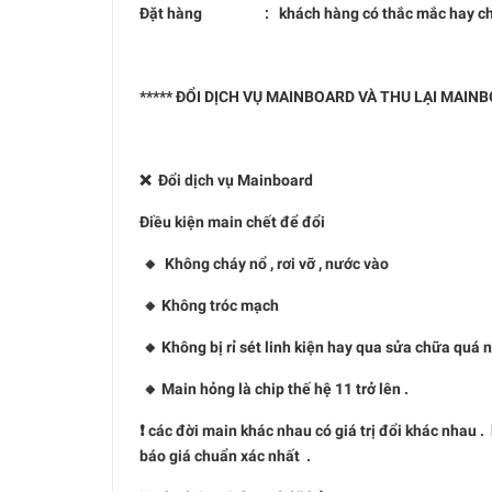
Đặt hàng : khách hàng có thắc mắc hay chưa hiể
***** ĐỔI DỊCH VỤ MAINBOARD VÀ THU LẠI MAIN
❌ Đổi dịch vụ Mainboard
Điều kiện main chết để đổi
🔸 Không cháy nổ , rơi vỡ , nước vào
🔸 Không tróc mạch
🔸 Không bị rỉ sét linh kiện hay qua sửa chữa quá 
🔸 Main hỏng là chip thế hệ 11 trở lên .
❗️ các đời main khác nhau có giá trị đổi khác nhau 
báo giá chuẩn xác nhất .