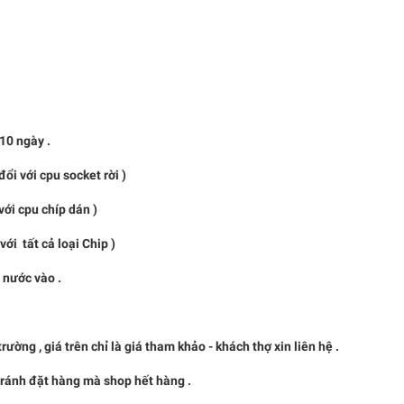
0 ngày .
i với cpu socket rời )
pu chíp dán )
t cả loại Chip )
à nước vào .
, giá trên chỉ là giá tham khảo - khách thợ xin liên hệ .
nh đặt hàng mà shop hết hàng .