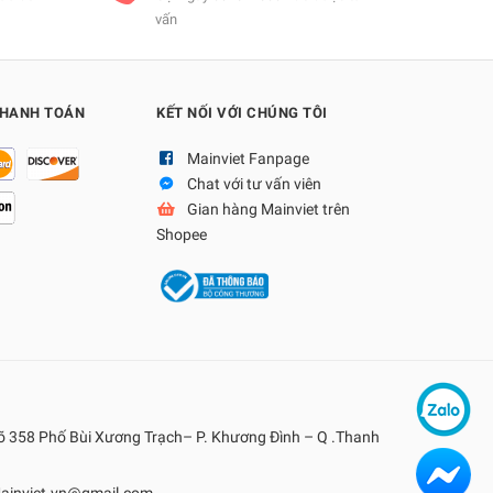
vấn
THANH TOÁN
KẾT NỐI VỚI CHÚNG TÔI
Mainviet Fanpage
Chat với tư vấn viên
Gian hàng Mainviet trên
Shopee
gõ 358 Phố Bùi Xương Trạch– P. Khương Đình – Q .Thanh
ainviet.vn@gmail.com