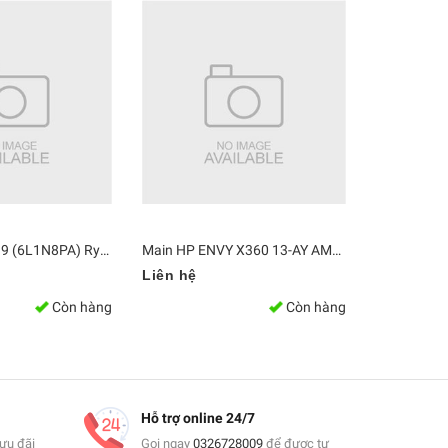
Main HP 245 G9 (6L1N8PA) Ryzen 5 5625U
Main HP ENVY X360 13-AY AMD R7 4700U 8GB L94492-601
Liên hệ
4.700.000
Còn hàng
Còn hàng
Hỗ trợ online 24/7
ưu đãi
Gọi ngay
0326728009
để được tư