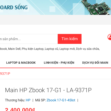
Tìm kiếm
cbook
,
Main Dell
,
Phụ kiện Laptop
,
Laptop cũ
,
Laptop mới
,
Dịch vụ sửa chữa
,
LAPTOP & MACBOOK
LINH KIỆN - PHỤ KIỆN
DỊCH VỤ ĐỔI MAIN
-9371P
Main HP Zbook 17-G1 - LA-9371P
Thương hiệu:
HP
|
Mã SP:
Zbook 17-G1-4Slot
|
2.400.000₫