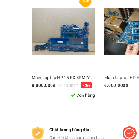
Sale
Main Laptop HP 15-FD SRMLY / i7-1355U, DA0PDIMB8G0 | Bo mạch chủ Zin, Chính Hãng
6.800.000₫
6.000.000₫
7.000.000₫
- 3%
Còn hàng
Chất lượng hàng đầu
Cam kết tất cả sản phẩm chính