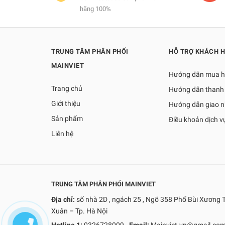
hãng 100%
TRUNG TÂM PHÂN PHỐI
HỖ TRỢ KHÁCH 
MAINVIET
Hướng dẫn mua 
Trang chủ
Hướng dẫn thanh
Giới thiệu
Hướng dẫn giao 
Sản phẩm
Điều khoản dịch v
Liên hệ
TRUNG TÂM PHÂN PHỐI MAINVIET
Địa chỉ:
số nhà 2D , ngách 25 , Ngõ 358 Phố Bùi Xương 
Xuân – Tp. Hà Nội
Hotline 1:
0326728009
-
Email:
Mainviet.vn@gmail.co