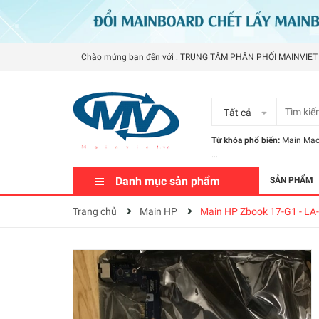
Chào mứng bạn đến với : TRUNG TÂM PHÂN PHỐI MAINVIET
Tất cả
Từ khóa phổ biến:
Main Ma
...
Danh mục sản phẩm
SẢN PHẨM
Trang chủ
Main HP
Main HP Zbook 17-G1 - LA