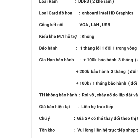
Loại Ram : DDR3 ( 2 khe ram )
Loại Card đồ hoạ : onboard intel HD Graphics
Cổng kết nối : VGA , LAN , USB
Kiểu khe M.1 hỗ trợ : Không
Bảo hành : 1 tháng lỗi 1 đổi 1 trong vòng 1
Gia Hạn bảo hành : + 100k bảo hành 3 tháng ( đổ
+ 200k bảo hành 3 tháng ( đối với c
+ 100k / 1 tháng bảo hành ( đối với tấ
TH không bảo hành : Rơi vỡ , cháy nổ do lắp đặt v
Giá bán hiện tại : Liên hệ trực tiếp
Chú ý : Giá SP có thể thay đổi theo thị trường 
Tồn kho : Vui lòng liên hệ trực tiếp shop trá