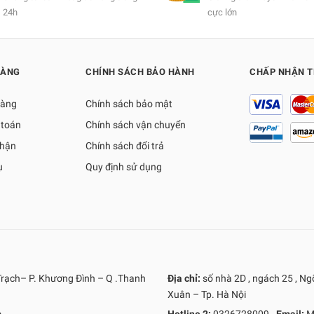
24h
cực lớn
HÀNG
CHÍNH SÁCH BẢO HÀNH
CHẤP NHẬN 
hàng
Chính sách bảo mật
 toán
Chính sách vận chuyển
nhận
Chính sách đổi trả
ụ
Quy định sử dụng
Trạch– P. Khương Đình – Q .Thanh
Địa chỉ:
số nhà 2D , ngách 25 , N
Xuân – Tp. Hà Nội
m
Hotline 2:
0326728009
-
Email:
M