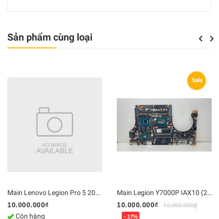
Sản phẩm cùng loại
Previou
Next
Sale
Main Lenovo Legion Pro 5 2025 (R9000P) Ryzen 9 8945HX, RTX 5070 8GB | DDR5 Bo mạch chủ Zin [Chính Hãng]
Main Legion Y7000P IAX10 (2025), Legion 5 16IAX10, Ultra 7 255HX RTX 5060/5070, NM-G581 | DDR5 Bo mạch chủ Zin [Chính Hãng]
10.000.000₫
10.000.000₫
12.000.000₫
Còn hàng
- 17%