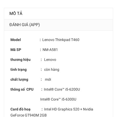
MÔ TẢ
ĐÁNH GIÁ (APP)
Model :
Lenovo Thinkpad T460
Mã SP :
NM-A581
thương hiệu :
Lenovo
tình trạng :
còn hàng
chất lượng :
mới
thông số CPU :
Intel® Core™ i5-6200U
Intel® Core™ i5-6300U
Card đồ hoạ :
Intel HD Graphics 520 + Nvidia
GeForce GT940M 2GB