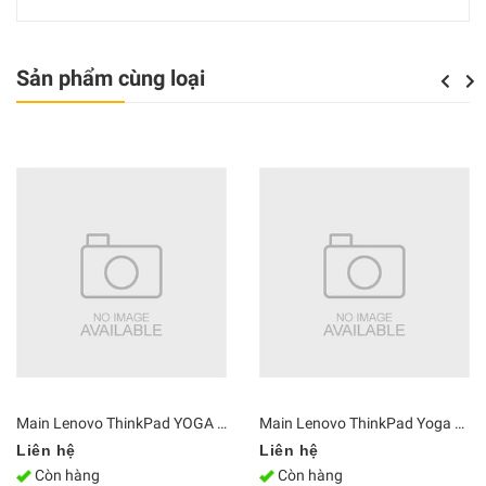
Sản phẩm cùng loại
Previou
Next
Main Lenovo ThinkPad YOGA S1 ZIPS1 i7-4600 Ram 8GB LA-A341P
Main Lenovo ThinkPad Yoga C930-13IKB i7-8550U Ram 16G NM-B741
Liên hệ
Liên hệ
Còn hàng
Còn hàng