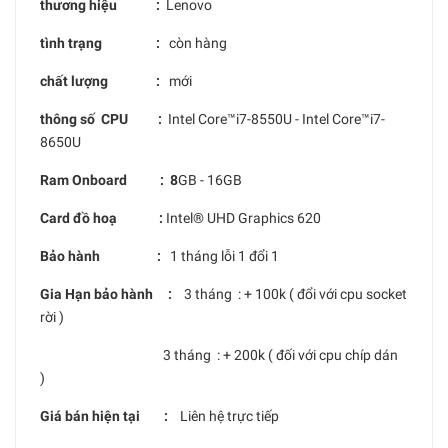
thương hiệu :
Lenovo
tình trạng :
còn hàng
chất lượng :
mới
thông số CPU :
Intel Core™i7-8550U - Intel Core™i7-
8650U
Ram Onboard : 8
GB - 16GB
Card đồ hoạ :
Intel® UHD Graphics 620
Bảo hành :
1 tháng lỗi 1 đổi 1
Gia Hạn bảo hành :
3 tháng : + 100k ( đổi với cpu socket
rời )
3 tháng : + 200k ( đối với cpu chíp dán
)
Giá bán hiện tại :
Liên hệ trực tiếp