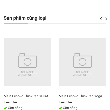
Sản phẩm cùng loại
Previou
Next
Main Lenovo ThinkPad YOGA S1 ZIPS1 i7-4600 Ram 8GB LA-A341P
Main Lenovo ThinkPad Yoga C930-13IKB i7-8550U Ram 16G NM-B741
Liên hệ
Liên hệ
Còn hàng
Còn hàng