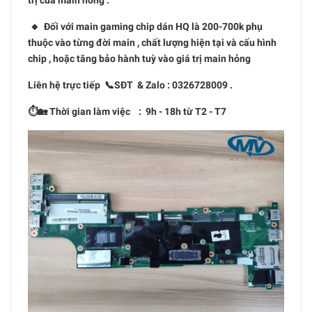
trị của main hỏng .
🔸 Đối với main gaming chip dán HQ là 200-700k phụ
thuộc vào từng đời main , chất lượng hiện tại và cấu hình
chip , hoặc tăng bảo hành tuỳ vào giá trị main hỏng
Liên hệ trực tiếp 📞SĐT & Zalo : 0326728009 .
⏱🏡 Thời gian làm việc : 9h - 18h từ T2 - T7