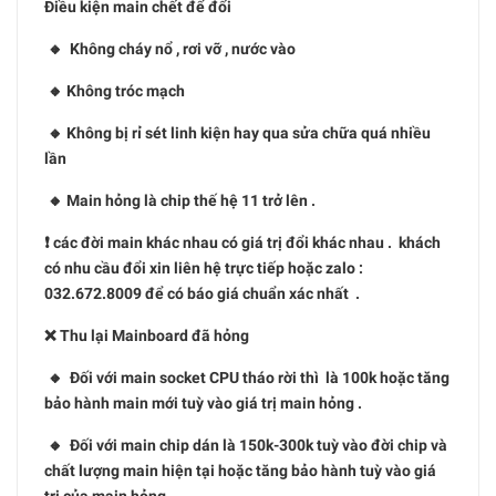
Điều kiện main chết để đổi
🔸 Không cháy nổ , rơi vỡ , nước vào
🔸 Không tróc mạch
🔸 Không bị rỉ sét linh kiện hay qua sửa chữa quá nhiều
lần
🔸 Main hỏng là chip thế hệ 11 trở lên .
❗️ các đời main khác nhau có giá trị đổi khác nhau . khách
có nhu cầu đổi xin liên hệ trực tiếp hoặc zalo :
032.672.8009 để có báo giá chuẩn xác nhất .
❌ Thu lại Mainboard đã hỏng
🔸 Đối với main socket CPU tháo rời thì là 100k hoặc tăng
bảo hành main mới tuỳ vào giá trị main hỏng .
🔸 Đối với main chip dán là 150k-300k tuỳ vào đời chip và
chất lượng main hiện tại hoặc tăng bảo hành tuỳ vào giá