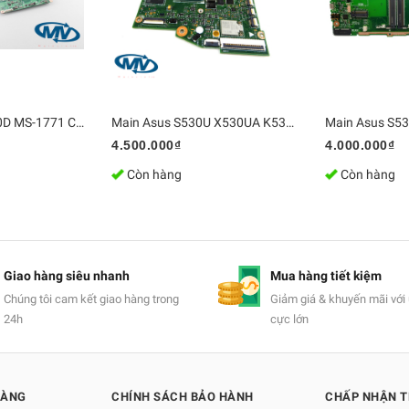
Main MSI GS70-20D MS-1771 CPU i7-4710HQ GTX 860M
Main Asus S530U X530UA K530U R530U A530UN S5300U i5-8250U
4.500.000₫
4.000.000₫
Còn hàng
Còn hàng
Giao hàng siêu nhanh
Mua hàng tiết kiệm
Chúng tôi cam kết giao hàng trong
Giảm giá & khuyến mãi với 
24h
cực lớn
HÀNG
CHÍNH SÁCH BẢO HÀNH
CHẤP NHẬN 