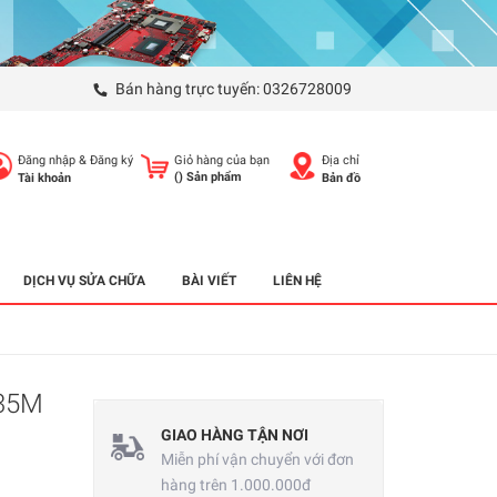
Bán hàng trực tuyến:
0326728009
Đăng nhập
&
Đăng ký
Giỏ hàng của bạn
Địa chỉ
(
) Sản phẩm
Tài khoản
Bản đồ
DỊCH VỤ SỬA CHỮA
BÀI VIẾT
LIÊN HỆ
435M
GIAO HÀNG TẬN NƠI
Miễn phí vận chuyển với đơn
hàng trên 1.000.000đ