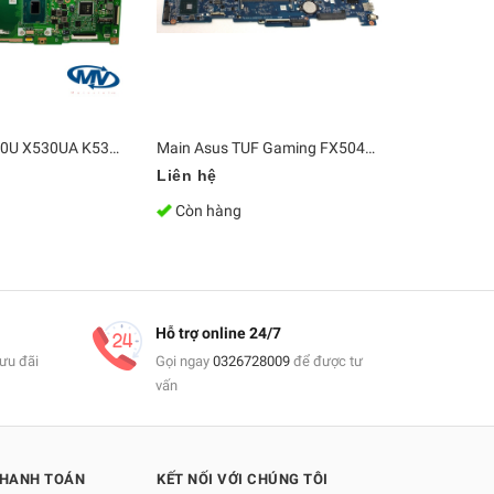
Main Asus S530U X530UA K530U R530U A530UN S5300U i5-8250U
Main Asus TUF Gaming FX504GM FX504GE FX504GF FX504GD i7-8750H GTX1050 DABKLGMB8D0
Liên hệ
Liên hệ
Còn hàng
Còn hàn
Hỗ trợ online 24/7
ưu đãi
Gọi ngay
0326728009
để được tư
vấn
THANH TOÁN
KẾT NỐI VỚI CHÚNG TÔI