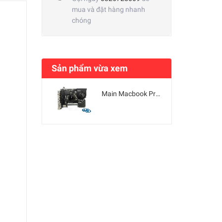
mua và đặt hàng nhanh
chóng
Sản phẩm vừa xem
Main Macbook Pro 13 "A1278 Core i5-2435M 2011 820-2936-A 820-2936-B