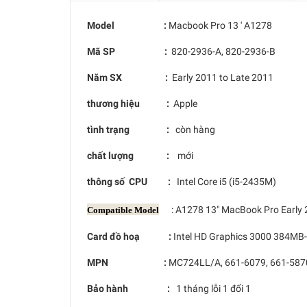
Model :
Macbook Pro 13 ' A1278
Mã SP :
820-2936-A, 820-2936-B
Năm SX :
Early 2011 to Late 2011
thương hiệu :
Apple
tình trạng :
còn hàng
chất lượng :
mới
thông số CPU :
Intel Core i5 (i5-2435M)
: A1278 13" MacBook Pro Early 2
Compatible Model
Card đồ hoạ :
Intel HD Graphics 3000 384M
MPN :
MC724LL/A, 661-6079, 661-5870
Bảo hành :
1 tháng lỗi 1 đổi 1