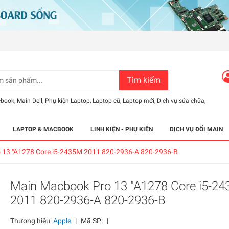
Tìm kiếm
cbook
,
Main Dell
,
Phụ kiện Laptop
,
Laptop cũ
,
Laptop mới
,
Dịch vụ sửa chữa
,
LAPTOP & MACBOOK
LINH KIỆN - PHỤ KIỆN
DỊCH VỤ ĐỔI MAIN
 13 "A1278 Core i5-2435M 2011 820-2936-A 820-2936-B
Main Macbook Pro 13 "A1278 Core i5-2
2011 820-2936-A 820-2936-B
Thương hiệu:
Apple
|
Mã SP:
|