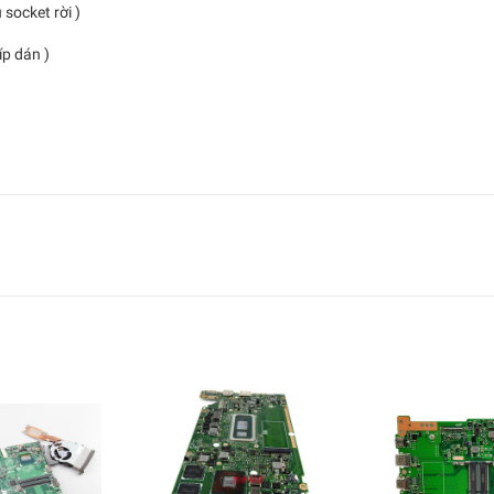
u socket rời )
 dán )