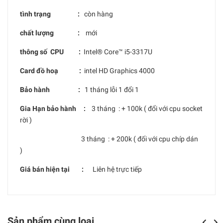
tình trạng :
còn hàng
chất lượng :
mới
thông số CPU :
Intel® Core™ i5-3317U
Card đồ hoạ :
intel HD Graphics 4000
Bảo hành :
1 tháng lỗi 1 đổi 1
Gia Hạn bảo hành :
3 tháng : + 100k ( đổi với cpu socket
rời )
3 tháng : + 200k ( đối với cpu chíp dán
)
Giá bán hiện tại :
Liên hệ trực tiếp
Sản phẩm cùng loại
Previou
Next